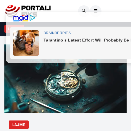
🔍
☰
ci: Kërkesat e LDK-së ndaj VV-së janë të ekzagjeruara, oferta pë
LAJME
LAJME