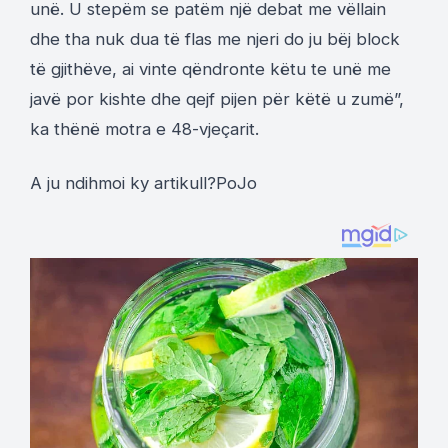
unë. U stepëm se patëm një debat me vëllain
dhe tha nuk dua të flas me njeri do ju bëj block
të gjithëve, ai vinte qëndronte këtu te unë me
javë por kishte dhe qejf pijen për këtë u zumë”,
ka thënë motra e 48-vjeçarit.
A ju ndihmoi ky artikull?
Po
Jo