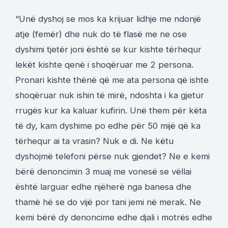
“Unë dyshoj se mos ka krijuar lidhje me ndonjë
atje (femër) dhe nuk do të flasë me ne ose
dyshimi tjetër joni është se kur kishte tërhequr
lekët kishte qenë i shoqëruar me 2 persona.
Pronari kishte thënë që me ata persona që ishte
shoqëruar nuk ishin të mirë, ndoshta i ka gjetur
rrugës kur ka kaluar kufirin. Unë them për këta
të dy, kam dyshime po edhe për 50 mijë që ka
tërhequr ai ta vrasin? Nuk e di. Ne këtu
dyshojmë telefoni përse nuk gjendet? Ne e kemi
bërë denoncimin 3 muaj me vonesë se vëllai
është larguar edhe njëherë nga banesa dhe
thamë hë se do vijë por tani jemi në merak. Ne
kemi bërë dy denoncime edhe djali i motrës edhe