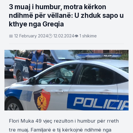
3 muaj i humbur, motra kërkon
ndihmë për vëllanë: U zhduk sapo u
kthye nga Greqia
📅 12 February 2024
🕐 12.02.2024
👁 1 shikime
Flori Muka 49 vjeç rezulton i humbur për rreth
tre muaj. Familjarë e tij kërkojnë ndihmë nga