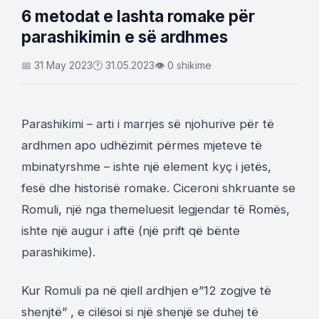
6 metodat e lashta romake për
parashikimin e së ardhmes
📅 31 May 2023
🕐 31.05.2023
👁 0 shikime
Parashikimi – arti i marrjes së njohurive për të
ardhmen apo udhëzimit përmes mjeteve të
mbinatyrshme – ishte një element kyç i jetës,
fesë dhe historisë romake. Ciceroni shkruante se
Romuli, një nga themeluesit legjendar të Romës,
ishte një augur i aftë (një prift që bënte
parashikime).
Kur Romuli pa në qiell ardhjen e”12 zogjve të
shenjtë” , e cilësoi si një shenjë se duhej të