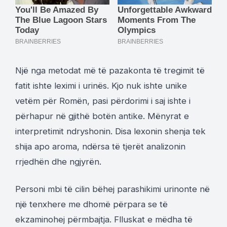
Një nga metodat më të pazakonta të tregimit të
fatit ishte leximi i urinës. Kjo nuk ishte unike
vetëm për Romën, pasi përdorimi i saj ishte i
përhapur në gjithë botën antike. Mënyrat e
interpretimit ndryshonin. Disa lexonin shenja tek
shija apo aroma, ndërsa të tjerët analizonin
rrjedhën dhe ngjyrën.
Personi mbi të cilin bëhej parashikimi urinonte në
një tenxhere me dhomë përpara se të
ekzaminohej përmbajtja. Flluskat e mëdha të