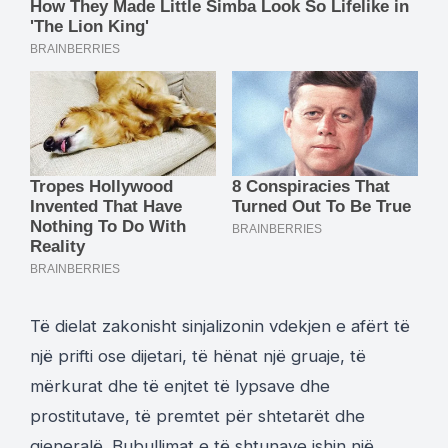
Të dielat zakonisht sinjalizonin vdekjen e afërt të
një prifti ose dijetari, të hënat një gruaje, të
mërkurat dhe të enjtet të lypsave dhe
prostitutave, të premtet për shtetarët dhe
gjeneralë. Bubullimat e të shtunave ishin një