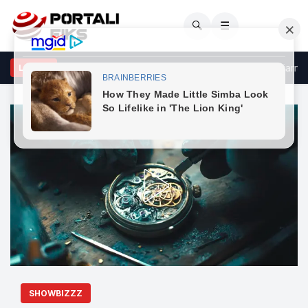
🔍
☰
hanna dhe ASAP Rocky “humbin kontrollin”, vallëzimi i tyre i zjarrtë pu
LAJME
SHOWBIZZZ