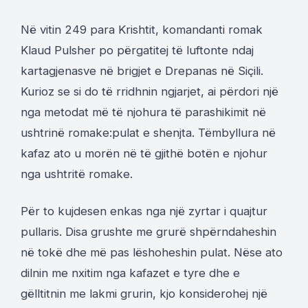
Në vitin 249 para Krishtit, komandanti romak
Klaud Pulsher po përgatitej të luftonte ndaj
kartagjenasve në brigjet e Drepanas në Siçili.
Kurioz se si do të rridhnin ngjarjet, ai përdori një
nga metodat më të njohura të parashikimit në
ushtrinë romake:pulat e shenjta. Tëmbyllura në
kafaz ato u morën në të gjithë botën e njohur
nga ushtritë romake.
Për to kujdesen enkas nga një zyrtar i quajtur
pullaris. Disa grushte me grurë shpërndaheshin
në tokë dhe më pas lëshoheshin pulat. Nëse ato
dilnin me nxitim nga kafazet e tyre dhe e
gëlltitnin me lakmi grurin, kjo konsiderohej një