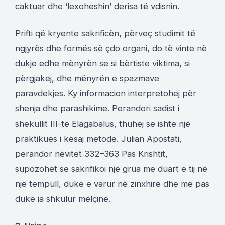
caktuar dhe ‘lexoheshin’ derisa të vdisnin.
Prifti që kryente sakrificën, përveç studimit të
ngjyrës dhe formës së çdo organi, do të vinte në
dukje edhe mënyrën se si bërtiste viktima, si
përgjakej, dhe mënyrën e spazmave
paravdekjes. Ky informacion interpretohej për
shenja dhe parashikime. Perandori sadist i
shekullit III-të Elagabalus, thuhej se ishte një
praktikues i kësaj metode. Julian Apostati,
perandor nëvitet 332–363 Pas Krishtit,
supozohet se sakrifikoi një grua me duart e tij në
një tempull, duke e varur në zinxhirë dhe më pas
duke ia shkulur mëlçinë.