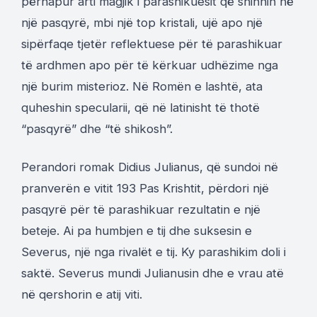
përhapur arti magjik i parashikuesit që shihnin në
një pasqyrë, mbi një top kristali, ujë apo një
sipërfaqe tjetër reflektuese për të parashikuar
të ardhmen apo për të kërkuar udhëzime nga
një burim misterioz. Në Romën e lashtë, ata
quheshin specularii, që në latinisht të thotë
“pasqyrë” dhe “të shikosh”.
Perandori romak Didius Julianus, që sundoi në
pranverën e vitit 193 Pas Krishtit, përdori një
pasqyrë për të parashikuar rezultatin e një
beteje. Ai pa humbjen e tij dhe suksesin e
Severus, një nga rivalët e tij. Ky parashikim doli i
saktë. Severus mundi Julianusin dhe e vrau atë
në qershorin e atij viti.