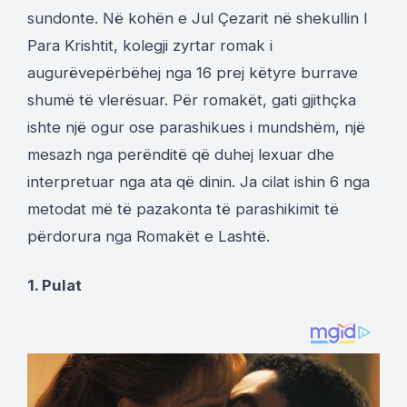
sundonte. Në kohën e Jul Çezarit në shekullin I
Para Krishtit, kolegji zyrtar romak i
augurëvepërbëhej nga 16 prej këtyre burrave
shumë të vlerësuar. Për romakët, gati gjithçka
ishte një ogur ose parashikues i mundshëm, një
mesazh nga perënditë që duhej lexuar dhe
interpretuar nga ata që dinin. Ja cilat ishin 6 nga
metodat më të pazakonta të parashikimit të
përdorura nga Romakët e Lashtë.
1. Pulat