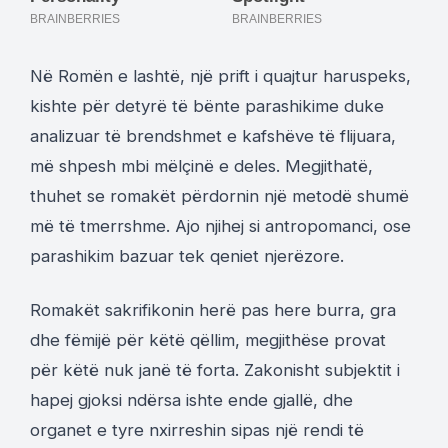
Në Romën e lashtë, një prift i quajtur haruspeks,
kishte për detyrë të bënte parashikime duke
analizuar të brendshmet e kafshëve të flijuara,
më shpesh mbi mëlçinë e deles. Megjithatë,
thuhet se romakët përdornin një metodë shumë
më të tmerrshme. Ajo njihej si antropomanci, ose
parashikim bazuar tek qeniet njerëzore.
Romakët sakrifikonin herë pas here burra, gra
dhe fëmijë për këtë qëllim, megjithëse provat
për këtë nuk janë të forta. Zakonisht subjektit i
hapej gjoksi ndërsa ishte ende gjallë, dhe
organet e tyre nxirreshin sipas një rendi të