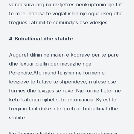
vendosura larg njëra-tjetrës nënkuptonin një fat
të mirë, ndërsa të voglat ishin një ogur i keq dhe
tregues i afrimit të sëmundjes ose vdekjes.
4. Bubullimat dhe stuhitë
Augurët dilnin në majën e kodrave për të parë
dhe lexuar qiellin për mesazhe nga
Perënditë.Ato mund të ishin në formën e
lëvizjeve të tufave të shpendëve, rrufesë ose
formës dhe lëvizjes së reve. Një formë tjetër në
këtë kategori njihet si brontomancia. Ky është
tregimi i fatit duke interpretuar bubullimat dhe
stuhitë.
Në Romën e lashtë, augurët e interpretonin si