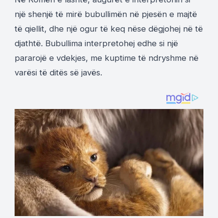
një shenjë të mirë bubullimën në pjesën e majtë
të qiellit, dhe një ogur të keq nëse dëgjohej në të
djathtë. Bubullima interpretohej edhe si një
pararojë e vdekjes, me kuptime të ndryshme në
varësi të ditës së javës.