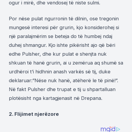
ogur i mirë, dhe vendosej të niste sulmi.
Por nëse pulat ngurronin të dilnin, ose tregonin
mungesë interesi për grurin, kjo konsiderohej si
një paralajmërim se beteja do të humbej ndaj
duhej shmangur. Kjo ishte pikërisht ajo që bëri
edhe Pulsher, dhe kur pulat e shenjta nuk
shkuan të hanë grurin, ai u zemërua aq shumë sa
urdhëroi t’i hidhnin anash varkës së tij, duke
deklaruar:”Nëse nuk hanë, atëherë le të pinë!”.
Në fakt Pulsher dhe trupat e tij u shpartalluan
plotësisht nga kartagjenasit në Drepana.
2. Flijimet njerëzore