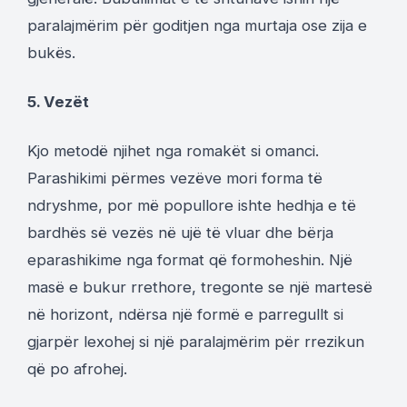
paralajmërim për goditjen nga murtaja ose zija e
bukës.
5. Vezët
Kjo metodë njihet nga romakët si omanci.
Parashikimi përmes vezëve mori forma të
ndryshme, por më popullore ishte hedhja e të
bardhës së vezës në ujë të vluar dhe bërja
eparashikime nga format që formoheshin. Një
masë e bukur rrethore, tregonte se një martesë
në horizont, ndërsa një formë e parregullt si
gjarpër lexohej si një paralajmërim për rrezikun
që po afrohej.