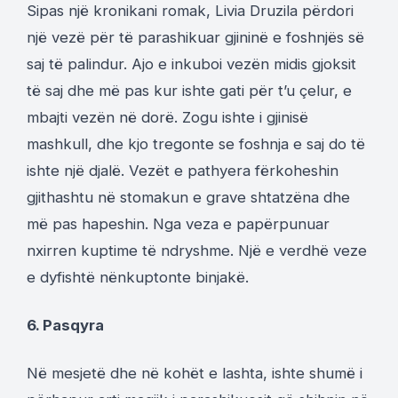
Sipas një kronikani romak, Livia Druzila përdori
një vezë për të parashikuar gjininë e foshnjës së
saj të palindur. Ajo e inkuboi vezën midis gjoksit
të saj dhe më pas kur ishte gati për t’u çelur, e
mbajti vezën në dorë. Zogu ishte i gjinisë
mashkull, dhe kjo tregonte se foshnja e saj do të
ishte një djalë. Vezët e pathyera fërkoheshin
gjithashtu në stomakun e grave shtatzëna dhe
më pas hapeshin. Nga veza e papërpunuar
nxirren kuptime të ndryshme. Një e verdhë veze
e dyfishtë nënkuptonte binjakë.
6. Pasqyra
Në mesjetë dhe në kohët e lashta, ishte shumë i