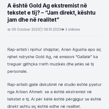
A është Gold Ag ekstremist në
tekstet e tij? – “Jam direkt, kështu
jam dhe në realitet”
📅 06 October 2023
🕐 06.10.2023
👁 3 shikime
Rap-artisti i njohur shqiptar, Arian Agusha apo siç
njihet ndryshe Gold Ag, në emisioni “Gallatë” ka
treguar gjithçka rreth muzikës dhe jetës së tij
personale.
Rap-artisiti gjatë diskutimit në studio është pyetur
nga Arben Ahmeti se a është ekstremist në
tekstet e tij. Ai për këtë është përgjigjur se është
direkt ashtu siç është edhe në realitet.