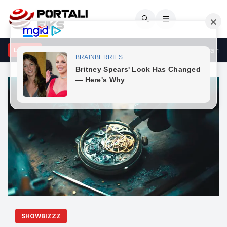
🔍
☰
rçeli godet opozitën: Po bllokon shtetin me shpresën se do ta rrëz
LAJME
SHOWBIZZZ