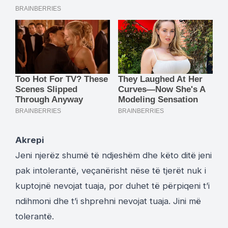
Akrepi
Jeni njerëz shumë të ndjeshëm dhe këto ditë jeni
pak intolerantë, veçanërisht nëse të tjerët nuk i
kuptojnë nevojat tuaja, por duhet të përpiqeni t’i
ndihmoni dhe t’i shprehni nevojat tuaja. Jini më
tolerantë.