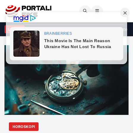
🔍
☰
ë njeh më mirë se kushdo tjetër”, Adrola nxjerr bisedën private me
LAJME
HOROSKOPI