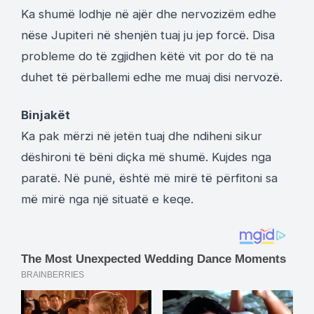
Ka shumë lodhje në ajër dhe nervozizëm edhe
nëse Jupiteri në shenjën tuaj ju jep forcë. Disa
probleme do të zgjidhen këtë vit por do të na
duhet të përballemi edhe me muaj disi nervozë.
Binjakët
Ka pak mërzi në jetën tuaj dhe ndiheni sikur
dëshironi të bëni diçka më shumë. Kujdes nga
paratë. Në punë, është më mirë të përfitoni sa
më mirë nga një situatë e keqe.