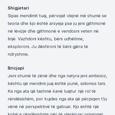
Shigjetari
Sipas mendimit tuaj, përvojat vlejnë më shumë se
teoria dhe kjo është arsyeja pse ju jeni gjithmonë
në lëvizje dhe gjithmonë e vendosni veten në
linjë. Vazhdoni kështu, bëni udhëtime,
eksploroni. Ju dëshironi të bëni gjëra të
ndryshme.
Bricjapi
Jeni shumë të zënë dhe nga natyra jeni ambicioz,
kështu që mendimi juaj është punë, sidomos tani.
Ka nga ata që tashmë kanë luajtur një rol të
rëndësishëm, por kujdes nga ata që përpiqen t’ju
vënë në perspektivë të gabuar. Kjo është një
kohë e rëndësishme për të vlerësuar opinionet