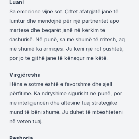
Luani
Sa emocione vijnë sot. Çiftet afatgjatë janë të
lumtur dhe mendojnë për një partneritet apo
martesë dhe beqarët janë në kërkim të
dashurisë. Në punë, sa më shumë të rritesh, aq
më shumë ka armiqësi. Ju keni një rol pushteti,
por jo të gjithë janë të kënaqur me këtë.
Virgjëresha
Hëna e sotme është e favorshme dhe sjell
përfitime. Ka ndryshime sigurisht në punë, por
me inteligjencën dhe aftësinë tuaj strategjike
mund të bëni shumë. Ju duhet të mbështeteni
në veten tuaj.
Peshorja