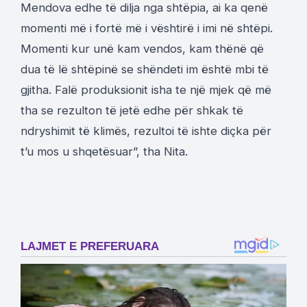
Mendova edhe të dilja nga shtëpia, ai ka qenë
momenti më i fortë më i vështirë i imi në shtëpi.
Momenti kur unë kam vendos, kam thënë që
dua të lë shtëpinë se shëndeti im është mbi të
gjitha. Falë produksionit isha te një mjek që më
tha se rezulton të jetë edhe për shkak të
ndryshimit të klimës, rezultoi të ishte diçka për
t’u mos u shqetësuar”, tha Nita.