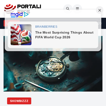
🔍
☰
: Të dielën nuk ka kufizime për automjetet e transportit mbi 20 tonë
LAJME
SHOWBIZZZ