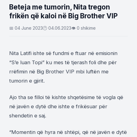
Beteja me tumorin, Nita tregon
frikën që kaloi në Big Brother VIP
📅 04 June 2023
🕐 04.06.2023
👁 0 shikime
Nita Latifi ishte së fundmi e ftuar në emisionin
“S’e luan Topi” ku mes të tjerash foli dhe për
rrëfimin në Big Brother VIP mbi luftën me
tumorin e gjirit.
Ajo tha se filloi të kishte shqetësime të vogla që
në javën e dytë dhe ishte e frikësuar për
shendetin e saj.
“Momentin që hyra në shtëpi, që në javën e dytë