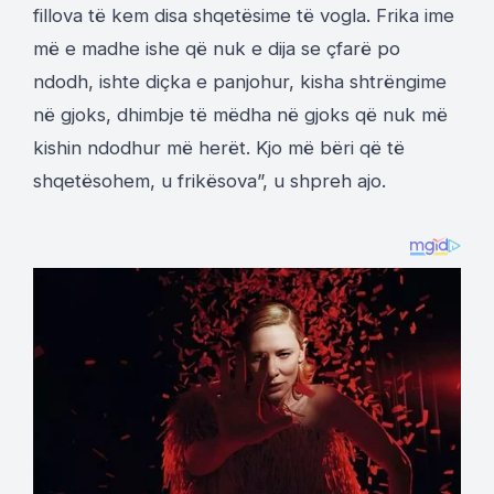
fillova të kem disa shqetësime të vogla. Frika ime
më e madhe ishe që nuk e dija se çfarë po
ndodh, ishte diçka e panjohur, kisha shtrëngime
në gjoks, dhimbje të mëdha në gjoks që nuk më
kishin ndodhur më herët. Kjo më bëri që të
shqetësohem, u frikësova”, u shpreh ajo.