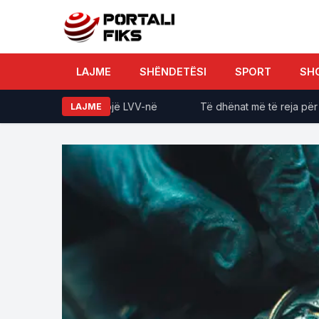
LAJME
SHËNDETËSI
SPORT
SH
esën se do ta rrëzojë LVV-në
Të dhënat më të reja për pikat
LAJME