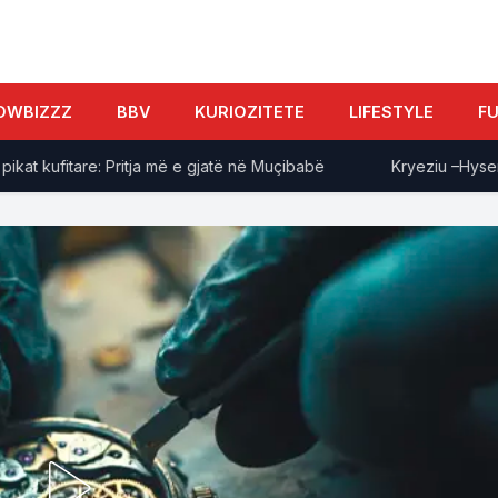
OWBIZZZ
BBV
KURIOZITETE
LIFESTYLE
F
 kufitare: Pritja më e gjatë në Muçibabë
Kryeziu –Hyseni: Ne