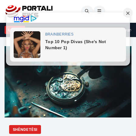
🔍
☰
J e Shqipërisë i reagon Zelenskyt për deklaratat kundër pavarësi
LAJME
SHËNDETËSI