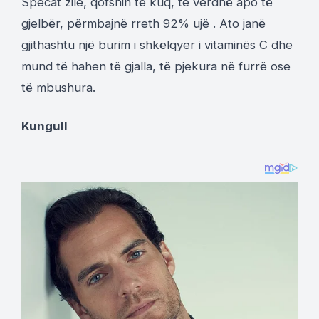
Specat zile, qofshin të kuq, të verdhë apo të
gjelbër, përmbajnë rreth 92% ujë . Ato janë
gjithashtu një burim i shkëlqyer i vitaminës C dhe
mund të hahen të gjalla, të pjekura në furrë ose
të mbushura.
Kungull