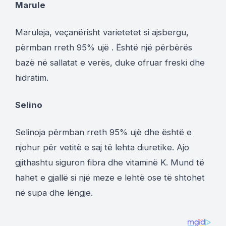
Marule
Maruleja, veçanërisht varietetet si ajsbergu,
përmban rreth 95% ujë . Është një përbërës
bazë në sallatat e verës, duke ofruar freski dhe
hidratim.
Selino
Selinoja përmban rreth 95% ujë dhe është e
njohur për vetitë e saj të lehta diuretike. Ajo
gjithashtu siguron fibra dhe vitaminë K. Mund të
hahet e gjallë si një meze e lehtë ose të shtohet
në supa dhe lëngje.