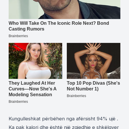
Kungulleshkat përbëhen nga afërsisht 94% ujë .
Ka pak kalori dhe është një zgjedhje e shkëlqyer