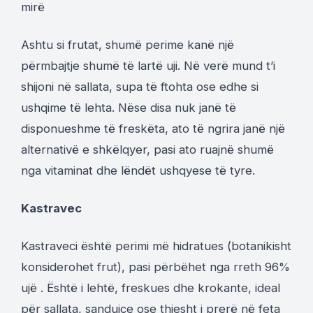
mirë
Ashtu si frutat, shumë perime kanë një
përmbajtje shumë të lartë uji. Në verë mund t’i
shijoni në sallata, supa të ftohta ose edhe si
ushqime të lehta. Nëse disa nuk janë të
disponueshme të freskëta, ato të ngrira janë një
alternativë e shkëlqyer, pasi ato ruajnë shumë
nga vitaminat dhe lëndët ushqyese të tyre.
Kastravec
Kastraveci është perimi më hidratues (botanikisht
konsiderohet frut), pasi përbëhet nga rreth 96%
ujë . Është i lehtë, freskues dhe krokante, ideal
për sallata, sanduiçe ose thjesht i prerë në feta