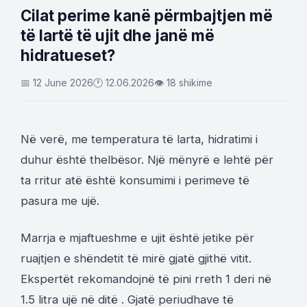
Cilat perime kanë përmbajtjen më
të lartë të ujit dhe janë më
hidratueset?
📅 12 June 2026
🕐 12.06.2026
👁 18 shikime
Në verë, me temperatura të larta, hidratimi i
duhur është thelbësor. Një mënyrë e lehtë për
ta rritur atë është konsumimi i perimeve të
pasura me ujë.
Marrja e mjaftueshme e ujit është jetike për
ruajtjen e shëndetit të mirë gjatë gjithë vitit.
Ekspertët rekomandojnë të pini rreth 1 deri në
1.5 litra ujë në ditë . Gjatë periudhave të