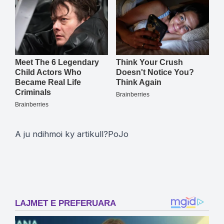
A ju ndihmoi ky artikull?
Po
Jo