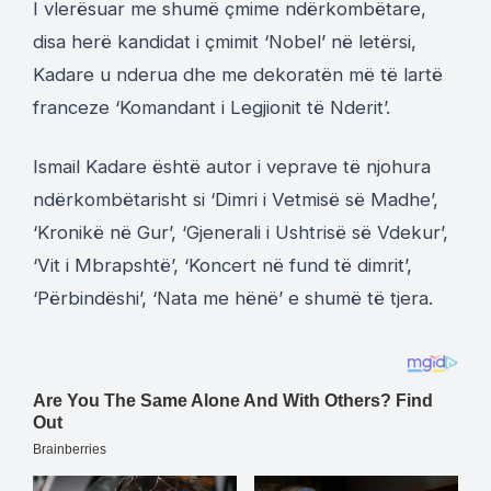
I vlerësuar me shumë çmime ndërkombëtare,
disa herë kandidat i çmimit ‘Nobel’ në letërsi,
Kadare u nderua dhe me dekoratën më të lartë
franceze ‘Komandant i Legjionit të Nderit’.
Ismail Kadare është autor i veprave të njohura
ndërkombëtarisht si ‘Dimri i Vetmisë së Madhe’,
‘Kronikë në Gur’, ‘Gjenerali i Ushtrisë së Vdekur’,
‘Vit i Mbrapshtë’, ‘Koncert në fund të dimrit’,
‘Përbindëshi’, ‘Nata me hënë’ e shumë të tjera.