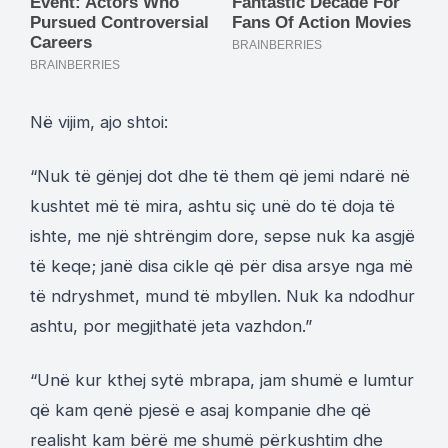
Në vijim, ajo shtoi:
“Nuk të gënjej dot dhe të them që jemi ndarë në
kushtet më të mira, ashtu siç unë do të doja të
ishte, me një shtrëngim dore, sepse nuk ka asgjë
të keqe; janë disa cikle që për disa arsye nga më
të ndryshmet, mund të mbyllen. Nuk ka ndodhur
ashtu, por megjithatë jeta vazhdon.”
“Unë kur kthej sytë mbrapa, jam shumë e lumtur
që kam qenë pjesë e asaj kompanie dhe që
realisht kam bërë me shumë përkushtim dhe