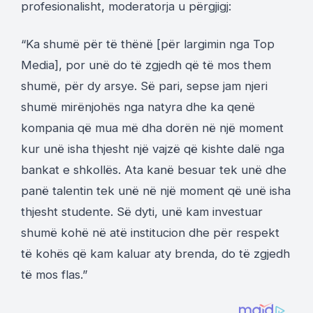
profesionalisht, moderatorja u përgjigj:
“Ka shumë për të thënë [për largimin nga Top
Media], por unë do të zgjedh që të mos them
shumë, për dy arsye. Së pari, sepse jam njeri
shumë mirënjohës nga natyra dhe ka qenë
kompania që mua më dha dorën në një moment
kur unë isha thjesht një vajzë që kishte dalë nga
bankat e shkollës. Ata kanë besuar tek unë dhe
panë talentin tek unë në një moment që unë isha
thjesht studente. Së dyti, unë kam investuar
shumë kohë në atë institucion dhe për respekt
të kohës që kam kaluar aty brenda, do të zgjedh
të mos flas.”