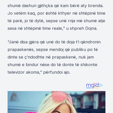
shumë dashuri gjithçka që kam bërë aty brenda.
Jo vetëm kaq, por është kthyer në shtëpinë time
të parë, jo të dytë, sepse unë rrija më shumë atje
sesa në shtëpinë time reale,” u shpreh Dojna.
“Janë disa gjëra që unë do të doja t’i qëndronin
prapaskenës, sepse mendoj që publiku po të
dinte se ç’ndodhte në prapaskenë, nuk jam
shumë e bindur nëse do të donte të shikonte
televizor akoma,” përfundoi ajo.