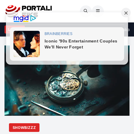
🔍
☰
ona në kufi, qytetarët presin me orë – kjo është gjendja në pikat kufi
LAJME
SHOWBIZZZ