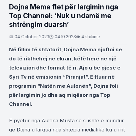
Dojna Mema flet për largimin nga
Top Channel: ‘Nuk u ndamë me
shtrëngim duarsh’
📅 04 October 2023
🕐 04.10.2023
👁 4 shikime
Në fillim të shtatorit, Dojna Mema njoftoi se
do të rikthehej në ekran, këtë herë në një
televizion dhe format të ri. Ajo u bë pjesë e
Syri Tv në emisionin “Piranjat”. E ftuar në
programin “Natën me Aulonën”, Dojna foli
për largimin jo dhe aq miqësor nga Top
Channel.
E pyetur nga Aulona Musta se si ishte e mundur
që Dojna u largua nga shtëpia mediatike ku u rrit