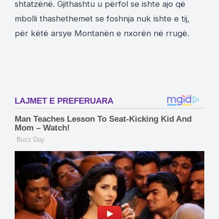
shtatzënë. Gjithashtu u përfol se ishte ajo që
mbolli thashethemet se foshnja nuk ishte e tij,
për këtë arsye Montanën e nxorën në rrugë.