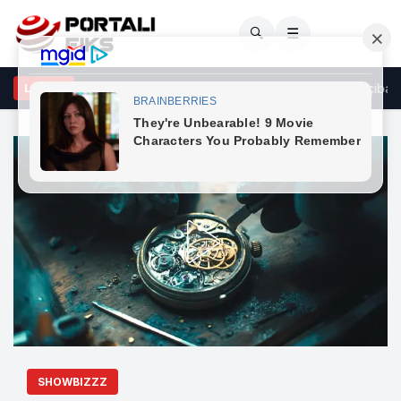
🔍
☰
dhënat më të reja për pikat kufitare: Pritja më e gjatë në Muçibabë
LAJME
SHOWBIZZZ