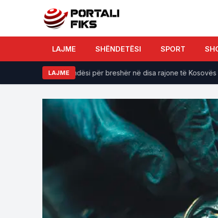
LAJME
SHËNDETËSI
SPORT
SH
ale, stuhi dhe mundësi për breshër në disa rajone të Kosovës
LAJME