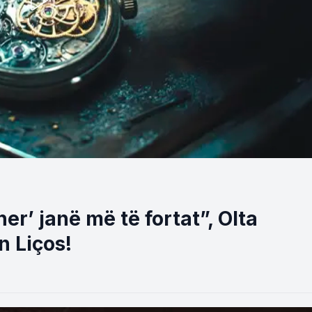
her’ janë më të fortat”, Olta
n Liços!