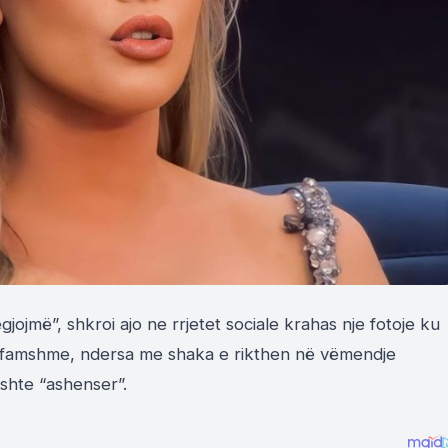
jojmë”, shkroi ajo ne rrjetet sociale krahas nje fotoje ku
 famshme, ndersa me shaka e rikthen në vëmendje
shte “ashenser”.