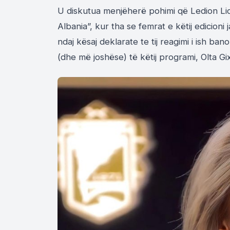
U diskutua menjëherë pohimi që Ledion Lico
Albania”, kur tha se femrat e këtij edicion
ndaj kësaj deklarate te tij reagimi i ish b
(dhe më joshëse) të këtij programi, Olta Gix