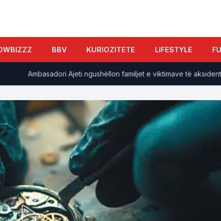
OWBIZZZ
BBV
KURIOZITETE
LIFESTYLE
F
Ambasadori Ajeti ngushëllon familjet e viktimave të aksidentit në