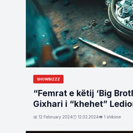
SHOWBIZZZ
“Femrat e këtij ‘Big Brot
Gixhari i “khehet” Ledio
📅 12 February 2024
🕐 12.02.2024
👁 1 shikime