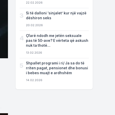
22.02.2026
Si të dalloni ‘sinjalet’ kur një vajzë
3
dëshiron seks
20.02.2026
Çfarë ndodh me jetën seksuale
4
pas të 50-ave? E vërteta që askush
nuk ta thotë…
13.02.2026
Shpallet programi i ri/ Ja sa do të
5
rriten pagat, pensionet dhe bonusi
i bebes muajt e ardhshëm
14.02.2026