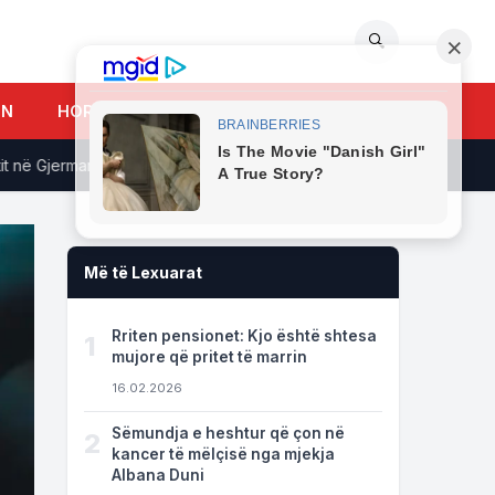
🔍
UN
HOROSKOPI
 Gjermani: Jemi në kontakt me autoritetet gjermane
Pasi konf
Më të Lexuarat
Rriten pensionet: Kjo është shtesa
1
mujore që pritet të marrin
16.02.2026
Sëmundja e heshtur që çon në
2
kancer të mëlçisë nga mjekja
Albana Duni