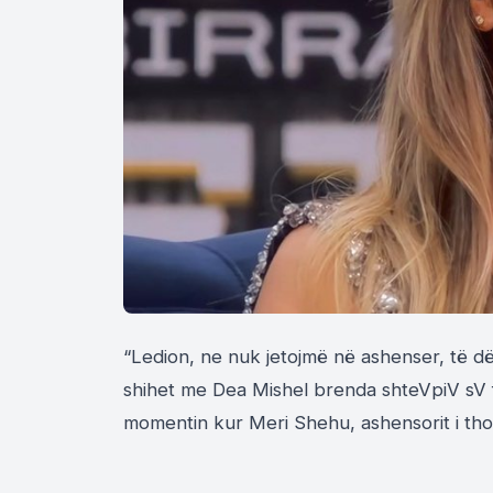
“Ledion, ne nuk jetojmë në ashenser, të dëg
shihet me Dea Mishel brenda shteVpiV sV
momentin kur Meri Shehu, ashensorit i tho