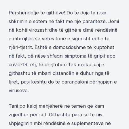
Përshëndetje të gjithëve! Do të doja ta nisja
shkrimin e sotëm në fakt me një parantezë. Jemi
në kohë virozash dhe të gjithë e dimë rëndësinë
e mbrojtjes së vetes tonë e sigurisht edhe të
njëri-tjetrit. Është e domosdoshme të kuptohet
në fakt, që nëse shfaqni simptoma të gripit apo
covid-19, etj, të drejtoheni tek mjeku juaj e
gjithashtu të mbani distancën e duhur nga të
tjrët, pasi kështu do të parandaloni përhapjen e
viruseve.
Tani po kaloj menjëherë në temën që kam
zgjedhur për sot. Githashtu para se të nis
shpjegimin mbi rëndësinë e suplementeve në