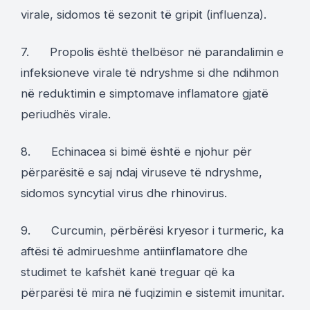
virale, sidomos të sezonit të gripit (influenza).
7. Propolis është thelbësor në parandalimin e
infeksioneve virale të ndryshme si dhe ndihmon
në reduktimin e simptomave inflamatore gjatë
periudhës virale.
8. Echinacea si bimë është e njohur për
përparësitë e saj ndaj viruseve të ndryshme,
sidomos syncytial virus dhe rhinovirus.
9. Curcumin, përbërësi kryesor i turmeric, ka
aftësi të admirueshme antiinflamatore dhe
studimet te kafshët kanë treguar që ka
përparësi të mira në fuqizimin e sistemit imunitar.