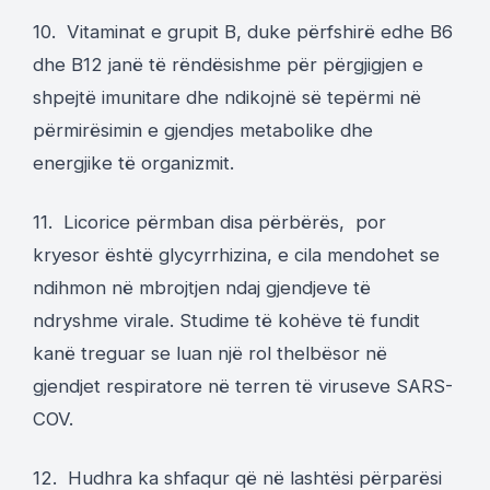
10. Vitaminat e grupit B, duke përfshirë edhe B6
dhe B12 janë të rëndësishme për përgjigjen e
shpejtë imunitare dhe ndikojnë së tepërmi në
përmirësimin e gjendjes metabolike dhe
energjike të organizmit.
11. Licorice përmban disa përbërës, por
kryesor është glycyrrhizina, e cila mendohet se
ndihmon në mbrojtjen ndaj gjendjeve të
ndryshme virale. Studime të kohëve të fundit
kanë treguar se luan një rol thelbësor në
gjendjet respiratore në terren të viruseve SARS-
COV.
12. Hudhra ka shfaqur që në lashtësi përparësi