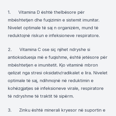
1. Vitamina D është thelbësore për
mbështetjen dhe fuqizimin e sistemit imunitar.
Nivelet optimale të saj n organizëm, mund të
reduktojnë riskun e infeksioneve respiratore.
2. Vitamina C ose siç njihet ndryshe si
antioksiduesja më e fuqishme, është jetësore për
mbështetjen e imunitetit. Kjo vitaminë mbron
qelizat nga stresi oksidativ/radikalet e lira. Nivelet
optimale të saj, ndihmojnë në reduktimin e
kohëzgjatjes së infeksioneve virale, respiratore
të ndryshme të traktit të sipërm.
3. Zinku është minerali kryesor në suportin e