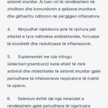
sistemit imunitar. Ai luan rol të rëndësishëm në
zhvillimin dhe komunikimin e qelizave imunitare
dhe gjithashtu ndihmon në përgjigjen inflamatore.
4. Kërpudhat mjekësore janë të njohura për
efektet e tyre ndihmëse antibakteriale, forcuese
të imunitetit dhe reduktuese të inflamacionit.
5. Suplementet me lule shtogu
(elderberry/sambuco) kanë efekt të mirë
antiviral dhe mbështetës të sistemit imunitar gjatë
periudhave të infeksioneve respiratore të traktit
të sipërm.
6. Selenium është një nga mineralet e
rëndësishëm gjatë periudhave të ngarkuara