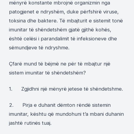
mënyrë konstante mbrojnë organizmin nga
patogjenet e ndryshëm, duke përfshirë viruse,
toksina dhe baktere. Të mbajturit e sistemit tonë
imunitar të shëndetshëm gjatë gjithë kohës,
është celësi i parandalimit të infeksioneve dhe
sëmundjeve të ndryshme.
Çfarë mund të bëjmë ne për të mbajtur një
sistem imunitar të shëndetshëm?
1. Zgjidhni një mënyrë jetese të shëndetshme.
2. Pirja e duhanit dëmton rëndë sistemin
imunitar, kështu që mundohuni t’a mbani duhanin
jashtë rutinës tuaj.