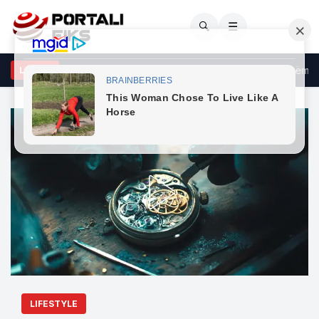
🔍
☰
tina publikon foto të reja, barku i rrumbullakosur merr gjithë vëmend
LAJME
LIFESTYLE