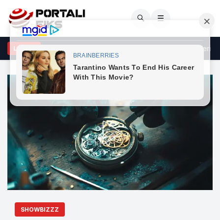
🔍
☰
ident i RËNDË! 6 të plagosur pasi makina del nga rruga, shoferi dhe g
LAJME
SHOWBIZZZ