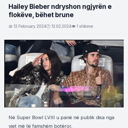
Hailey Bieber ndryshon ngjyrën e
flokëve, bëhet brune
📅 12 February 2024
🕐 12.02.2024
👁 1 shikime
Në Super Bowl LVIII u panë në publik disa nga
yjet më të famshëm botëror.