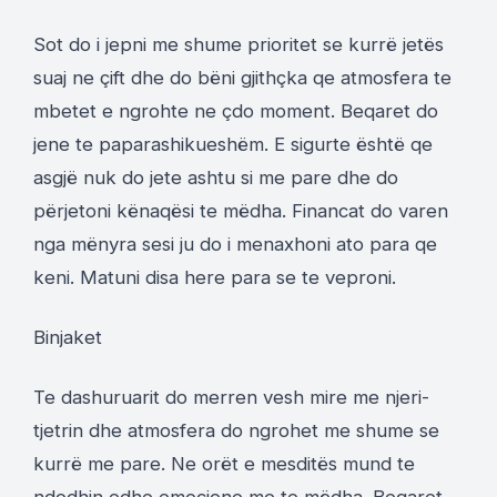
Sot do i jepni me shume prioritet se kurrë jetës
suaj ne çift dhe do bëni gjithçka qe atmosfera te
mbetet e ngrohte ne çdo moment. Beqaret do
jene te paparashikueshëm. E sigurte është qe
asgjë nuk do jete ashtu si me pare dhe do
përjetoni kënaqësi te mëdha. Financat do varen
nga mënyra sesi ju do i menaxhoni ato para qe
keni. Matuni disa here para se te veproni.
Binjaket
Te dashuruarit do merren vesh mire me njeri-
tjetrin dhe atmosfera do ngrohet me shume se
kurrë me pare. Ne orët e mesditës mund te
ndodhin edhe emocione me te mëdha. Beqaret