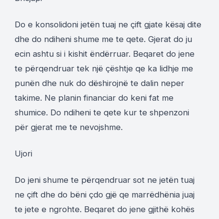
Do e konsolidoni jetën tuaj ne çift gjate kësaj dite
dhe do ndiheni shume me te qete. Gjerat do ju
ecin ashtu si i kishit ëndërruar. Beqaret do jene
te përqendruar tek një çështje qe ka lidhje me
punën dhe nuk do dëshirojnë te dalin neper
takime. Ne planin financiar do keni fat me
shumice. Do ndiheni te qete kur te shpenzoni
për gjerat me te nevojshme.
Ujori
Do jeni shume te përqendruar sot ne jetën tuaj
ne çift dhe do bëni çdo gjë qe marrëdhënia juaj
te jete e ngrohte. Beqaret do jene gjithë kohës