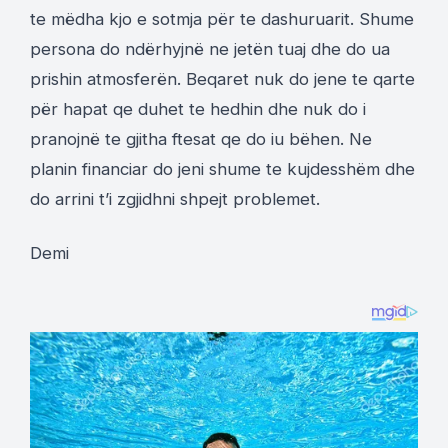
te mëdha kjo e sotmja për te dashuruarit. Shume
persona do ndërhyjnë ne jetën tuaj dhe do ua
prishin atmosferën. Beqaret nuk do jene te qarte
për hapat qe duhet te hedhin dhe nuk do i
pranojnë te gjitha ftesat qe do iu bëhen. Ne
planin financiar do jeni shume te kujdesshëm dhe
do arrini t’i zgjidhni shpejt problemet.
Demi