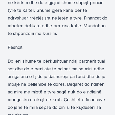
ne kërkim dhe do e gjejnë shume shpejt princin
tyre te kaltër. Shume gjera kane për te
ndryshuar rrënjësisht ne jetën e tyre. Financat do
mbeten delikate edhe për disa kohe. Mundohuni
te shpenzoni me kursim.
Peshqit
Do jeni shume te përkushtuar ndaj partnerit tuaj
sot dhe do e bëni atë te ndihet me se miri. edhe
ai nga ana e tij do ju dashuroje pa fund dhe do ju
mbaje ne pëllëmbe te dorës. Beqaret do ndihen
aq mire me miqtë e tyre saqë nuk do e ndiejnë
mungesën e dikujt ne krah. Çështjet e financave
do jene te mira sepse do dini si te kujdeseni sa