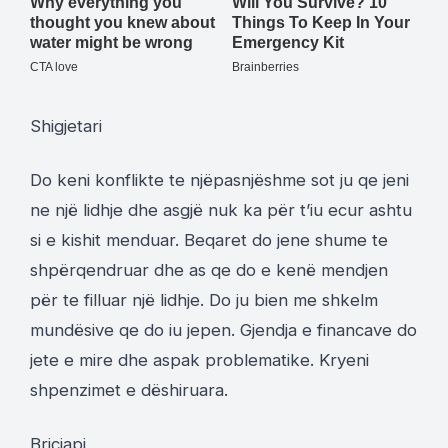
Shigjetari
Do keni konflikte te njëpasnjëshme sot ju qe jeni
ne një lidhje dhe asgjë nuk ka për t’iu ecur ashtu
si e kishit menduar. Beqaret do jene shume te
shpërqendruar dhe as qe do e kenë mendjen
për te filluar një lidhje. Do ju bien me shkelm
mundësive qe do iu jepen. Gjendja e financave do
jete e mire dhe aspak problematike. Kryeni
shpenzimet e dëshiruara.
Bricjapi