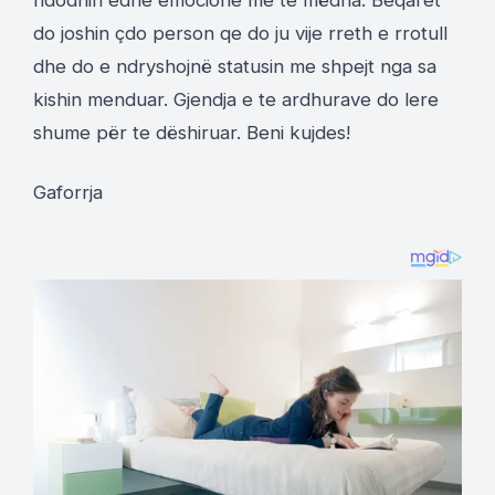
do joshin çdo person qe do ju vije rreth e rrotull
dhe do e ndryshojnë statusin me shpejt nga sa
kishin menduar. Gjendja e te ardhurave do lere
shume për te dëshiruar. Beni kujdes!
Gaforrja