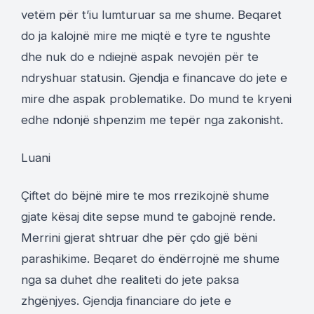
vetëm për t’iu lumturuar sa me shume. Beqaret
do ja kalojnë mire me miqtë e tyre te ngushte
dhe nuk do e ndiejnë aspak nevojën për te
ndryshuar statusin. Gjendja e financave do jete e
mire dhe aspak problematike. Do mund te kryeni
edhe ndonjë shpenzim me tepër nga zakonisht.
Luani
Çiftet do bëjnë mire te mos rrezikojnë shume
gjate kësaj dite sepse mund te gabojnë rende.
Merrini gjerat shtruar dhe për çdo gjë bëni
parashikime. Beqaret do ëndërrojnë me shume
nga sa duhet dhe realiteti do jete paksa
zhgënjyes. Gjendja financiare do jete e