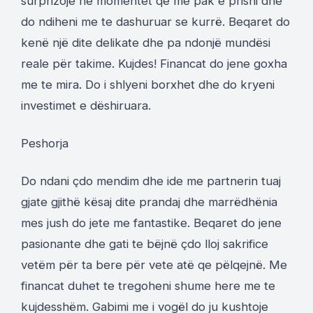
surprizoje ne momentet qe me pak e prisni dhe
do ndiheni me te dashuruar se kurrë. Beqaret do
kenë një dite delikate dhe pa ndonjë mundësi
reale për takime. Kujdes! Financat do jene goxha
me te mira. Do i shlyeni borxhet dhe do kryeni
investimet e dëshiruara.
Peshorja
Do ndani çdo mendim dhe ide me partnerin tuaj
gjate gjithë kësaj dite prandaj dhe marrëdhënia
mes jush do jete me fantastike. Beqaret do jene
pasionante dhe gati te bëjnë çdo lloj sakrifice
vetëm për ta bere për vete atë qe pëlqejnë. Me
financat duhet te tregoheni shume here me te
kujdesshëm. Gabimi me i vogël do ju kushtoje