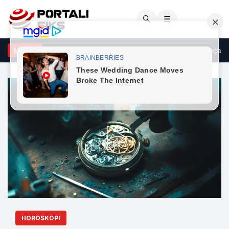
🔍
☰
asja në Korçë/ Autori dhe viktima u përfshinë në sherr, 20-vjeçarit i 
LAJME
HOROSKOPI