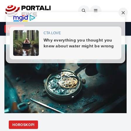
🔍
☰
et lëkura sapo del nga deti? Dermatologët zbulojnë arsyen
LAJME
HOROSKOPI