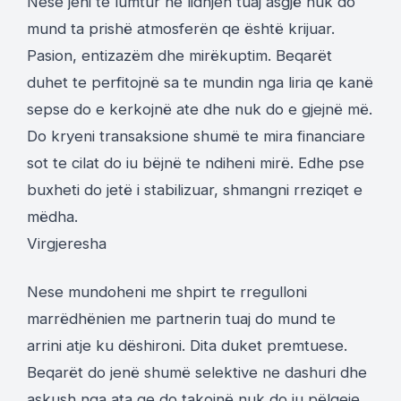
Nese jeni te lumtur ne lidhjen tuaj asgjë nuk do
mund ta prishë atmosferën qe është krijuar.
Pasion, entizazëm dhe mirëkuptim. Beqarët
duhet te perfitojnë sa te mundin nga liria qe kanë
sepse do e kerkojnë ate dhe nuk do e gjejnë më.
Do kryeni transaksione shumë te mira financiare
sot te cilat do iu bëjnë te ndiheni mirë. Edhe pse
buxheti do jetë i stabilizuar, shmangni rreziqet e
mëdha.
Virgjeresha
Nese mundoheni me shpirt te rregulloni
marrëdhënien me partnerin tuaj do mund te
arrini atje ku dëshironi. Dita duket premtuese.
Beqarët do jenë shumë selektive ne dashuri dhe
askush nga ata qe do takojnë nuk do iu pëlqeje