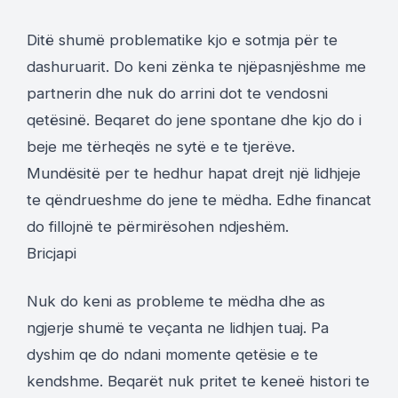
Ditë shumë problematike kjo e sotmja për te
dashuruarit. Do keni zënka te njëpasnjëshme me
partnerin dhe nuk do arrini dot te vendosni
qetësinë. Beqaret do jene spontane dhe kjo do i
beje me tërheqës ne sytë e te tjerëve.
Mundësitë per te hedhur hapat drejt një lidhjeje
te qëndrueshme do jene te mëdha. Edhe financat
do fillojnë te përmirësohen ndjeshëm.
Bricjapi
Nuk do keni as probleme te mëdha dhe as
ngjerje shumë te veçanta ne lidhjen tuaj. Pa
dyshim qe do ndani momente qetësie e te
kendshme. Beqarët nuk pritet te keneë histori te