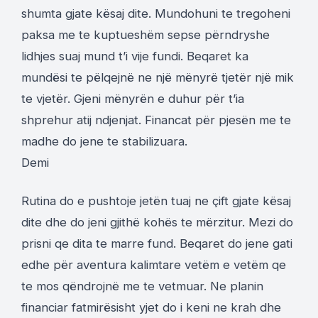
shumta gjate kësaj dite. Mundohuni te tregoheni
paksa me te kuptueshëm sepse përndryshe
lidhjes suaj mund t’i vije fundi. Beqaret ka
mundësi te pëlqejnë ne një mënyrë tjetër një mik
te vjetër. Gjeni mënyrën e duhur për t’ia
shprehur atij ndjenjat. Financat për pjesën me te
madhe do jene te stabilizuara.
Demi
Rutina do e pushtoje jetën tuaj ne çift gjate kësaj
dite dhe do jeni gjithë kohës te mërzitur. Mezi do
prisni qe dita te marre fund. Beqaret do jene gati
edhe për aventura kalimtare vetëm e vetëm qe
te mos qëndrojnë me te vetmuar. Ne planin
financiar fatmirësisht yjet do i keni ne krah dhe