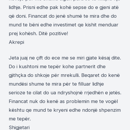
lidhje. Prisni edhe pak kohë sepse do e gjeni atë
që doni. Financat do jenë shumë te mira dhe do
mund te bëni edhe investimet qe kishit menduar
prej kohësh. Ditë pozitive!
Akrepi
Jeta juaj ne çift do ece me se miri gjate kësaj dite.
Do i kushtoni me tepër kohe partnerit dhe
gjithçka do shkoje për mrekulli. Beqaret do kenë
mundësi shume te mira për te filluar lidhje
serioze te cilat do ua ndryshojnë rrjedhën e jetës.
Financat nuk do kenë as problemin me te vogël
kështu qe mund te kryeni edhe ndonjë shpenzim
me tepër.
Shigjetari