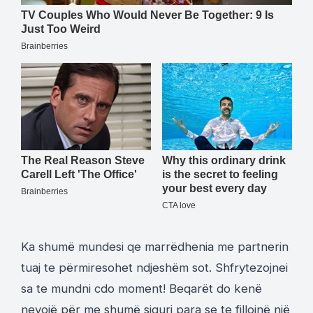
Ka shumë mundesi qe marrëdhenia me partnerin
tuaj te përmiresohet ndjeshëm sot. Shfrytezojnei
sa te mundni cdo moment! Beqarët do kenë
nevojë për me shumë siguri para se te fillojnë një