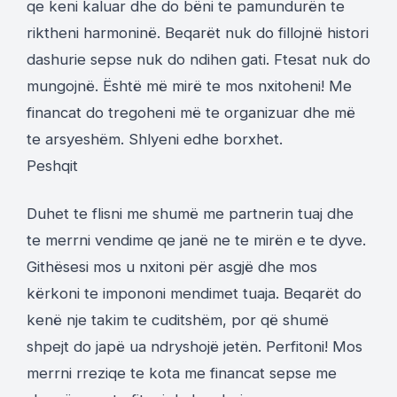
qe keni kaluar dhe do bëni te pamundurën te
riktheni harmoninë. Beqarët nuk do fillojnë histori
dashurie sepse nuk do ndihen gati. Ftesat nuk do
mungojnë. Është më mirë te mos nxitoheni! Me
financat do tregoheni më te organizuar dhe më
te arsyeshëm. Shlyeni edhe borxhet.
Peshqit
Duhet te flisni me shumë me partnerin tuaj dhe
te merrni vendime qe janë ne te mirën e te dyve.
Githësesi mos u nxitoni për asgjë dhe mos
kërkoni te impononi mendimet tuaja. Beqarët do
kenë nje takim te cuditshëm, por që shumë
shpejt do japë ua ndryshojë jetën. Perfitoni! Mos
merrni rreziqe te kota me financat sepse me