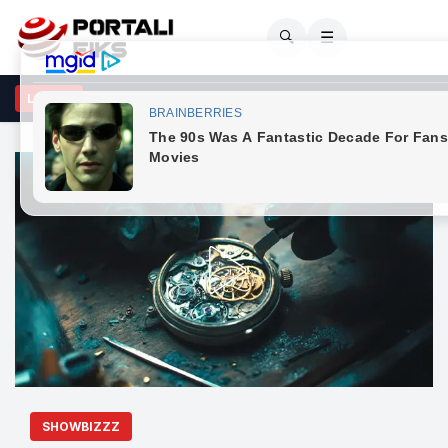
🔍
☰
: Të dielën nuk ka kufizime për automjetet e transportit mbi 20 tonë
LAJME
SHOWBIZZZ