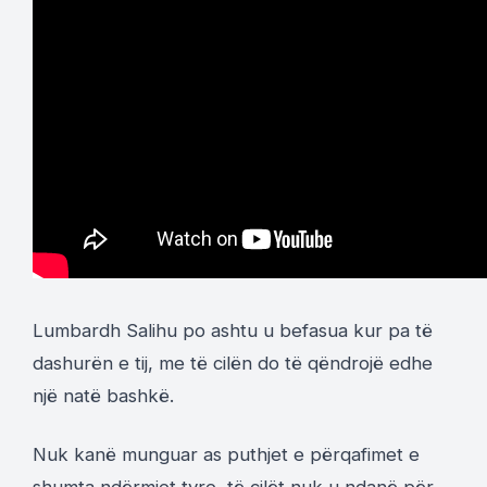
Lumbardh Salihu po ashtu u befasua kur pa të
dashurën e tij, me të cilën do të qëndrojë edhe
një natë bashkë.
Nuk kanë munguar as puthjet e përqafimet e
shumta ndërmjet tyre, të cilët nuk u ndanë për