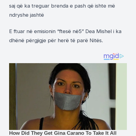
saj që ka treguar brenda e pash që ishte më
ndryshe jashtë
E ftuar në emisionin “ftesë në5” Dea Mishel i ka
dhënë përgjigje për herë të parë Nitës.