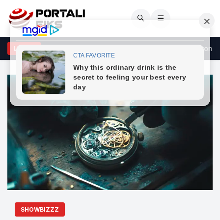
🔍
☰
shtëna me AK-47 në një aheng në Prishtinë, Policia sekuestron armë
LAJME
SHOWBIZZZ