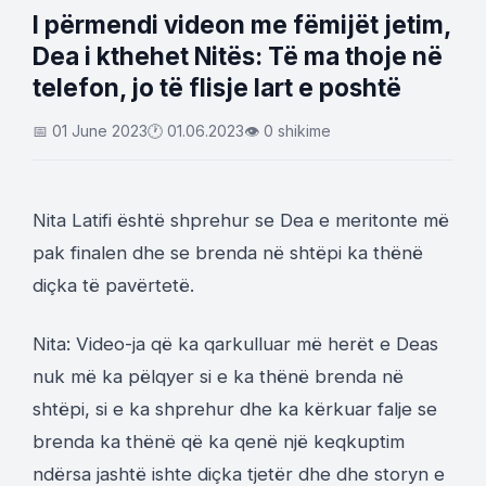
I përmendi videon me fëmijët jetim,
Dea i kthehet Nitës: Të ma thoje në
telefon, jo të flisje lart e poshtë
📅 01 June 2023
🕐 01.06.2023
👁 0 shikime
Nita Latifi është shprehur se Dea e meritonte më
pak finalen dhe se brenda në shtëpi ka thënë
diçka të pavërtetë.
Nita: Video-ja që ka qarkulluar më herët e Deas
nuk më ka pëlqyer si e ka thënë brenda në
shtëpi, si e ka shprehur dhe ka kërkuar falje se
brenda ka thënë që ka qenë një keqkuptim
ndërsa jashtë ishte diçka tjetër dhe dhe storyn e