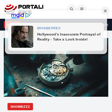
🔍
☰
jnovci: Kërkesat e LDK-së ndaj VV-së janë të ekzagjeruara, ofert
LAJME
SHOWBIZZZ