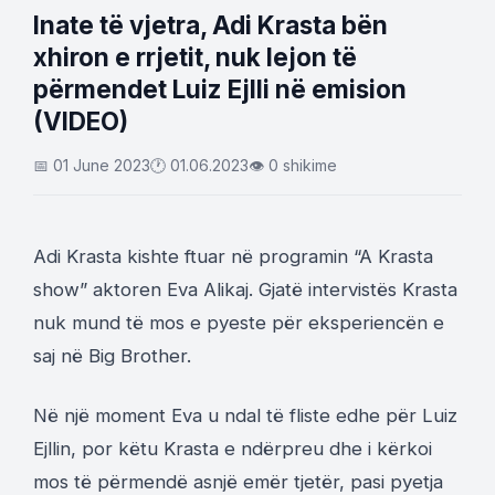
Inate të vjetra, Adi Krasta bën
xhiron e rrjetit, nuk lejon të
përmendet Luiz Ejlli në emision
(VIDEO)
📅 01 June 2023
🕐 01.06.2023
👁 0 shikime
Adi Krasta kishte ftuar në programin “A Krasta
show” aktoren Eva Alikaj. Gjatë intervistës Krasta
nuk mund të mos e pyeste për eksperiencën e
saj në Big Brother.
Në një moment Eva u ndal të fliste edhe për Luiz
Ejllin, por këtu Krasta e ndërpreu dhe i kërkoi
mos të përmendë asnjë emër tjetër, pasi pyetja