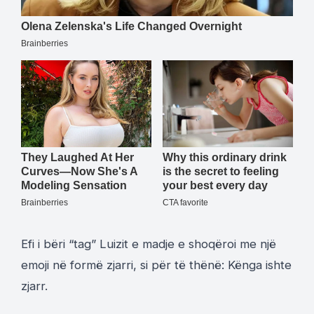
Efi i bëri “tag” Luizit e madje e shoqëroi me një
emoji në formë zjarri, si për të thënë: Kënga ishte
zjarr.