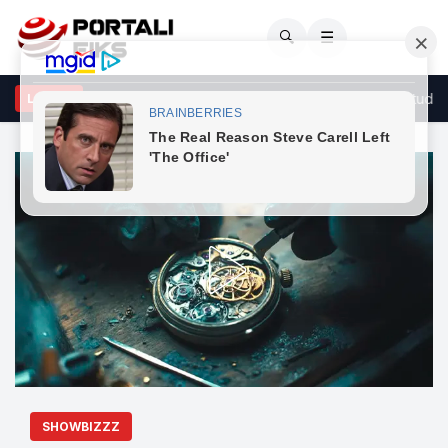
🔍
☰
r dekada na thanë të zgjidhnim qumështin me pak yndyrë, studimi i r
LAJME
SHOWBIZZZ