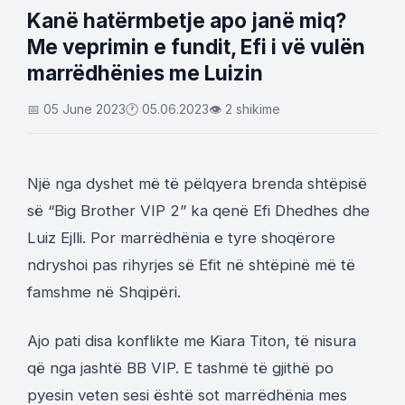
Kanë hatërmbetje apo janë miq?
Me veprimin e fundit, Efi i vë vulën
marrëdhënies me Luizin
📅 05 June 2023
🕐 05.06.2023
👁 2 shikime
Një nga dyshet më të pëlqyera brenda shtëpisë
së “Big Brother VIP 2” ka qenë Efi Dhedhes dhe
Luiz Ejlli. Por marrëdhënia e tyre shoqërore
ndryshoi pas rihyrjes së Efit në shtëpinë më të
famshme në Shqipëri.
Ajo pati disa konflikte me Kiara Titon, të nisura
që nga jashtë BB VIP. E tashmë të gjithë po
pyesin veten sesi është sot marrëdhënia mes