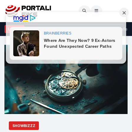
🔍
☰
jnovci: Kërkesat e LDK-së ndaj VV-së janë të ekzagjeruara, oferta
LAJME
SHOWBIZZZ