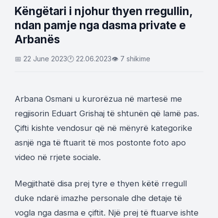
Këngëtari i njohur thyen rregullin,
ndan pamje nga dasma private e
Arbanës
📅 22 June 2023
🕐 22.06.2023
👁 7 shikime
Arbana Osmani u kurorëzua në martesë me
regjisorin Eduart Grishaj të shtunën që lamë pas.
Çifti kishte vendosur që në mënyrë kategorike
asnjë nga të ftuarit të mos postonte foto apo
video në rrjete sociale.
Megjithatë disa prej tyre e thyen këtë rregull
duke ndarë imazhe personale dhe detaje të
vogla nga dasma e çiftit. Një prej të ftuarve ishte