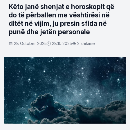
Këto janë shenjat e horoskopit që
do të përballen me vështirësi në
ditët në vijim, ju presin sfida në
punë dhe jetën personale
📅 28 October 2025
🕐 28.10.2025
👁 2 shikime