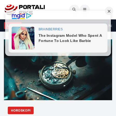
🔍
☰
acolli: Ndërkombëtarët të reagojnë ndaj deklaratës së Vuçiqit, Kosov
LAJME
HOROSKOPI