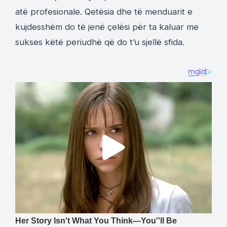
atë profesionale. Qetësia dhe të menduarit e
kujdesshëm do të jenë çelësi për ta kaluar me
sukses këtë periudhë që do t’u sjellë sfida.