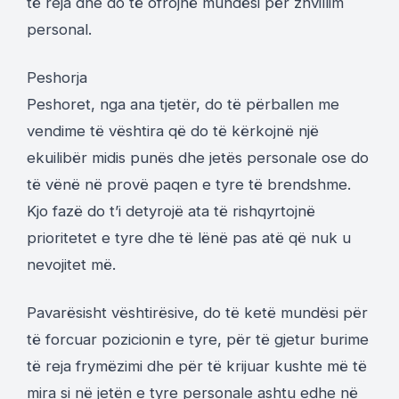
të reja dhe do të ofrojnë mundësi për zhvillim
personal.
Peshorja
Peshoret, nga ana tjetër, do të përballen me
vendime të vështira që do të kërkojnë një
ekuilibër midis punës dhe jetës personale ose do
të vënë në provë paqen e tyre të brendshme.
Kjo fazë do t’i detyrojë ata të rishqyrtojnë
prioritetet e tyre dhe të lënë pas atë që nuk u
nevojitet më.
Pavarësisht vështirësive, do të ketë mundësi për
të forcuar pozicionin e tyre, për të gjetur burime
të reja frymëzimi dhe për të krijuar kushte më të
mira si në jetën e tyre personale ashtu edhe në