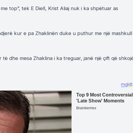
me top”, tek E Diell, Krist Aliaj nuk i ka shpëtuar as
ndjerë kur e pa Zhaklinën duke u puthur me një mashkull
 të dhe mesa Zhaklina i ka treguar, janë një çift që shkoj