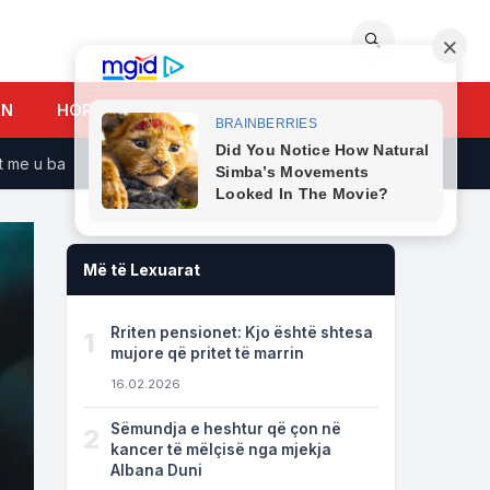
🔍
UN
HOROSKOPI
u ba
Geci reagon pas veprimit të Time Kadrijajt: Turp i mad
Më të Lexuarat
Rriten pensionet: Kjo është shtesa
1
mujore që pritet të marrin
16.02.2026
Sëmundja e heshtur që çon në
2
kancer të mëlçisë nga mjekja
Albana Duni