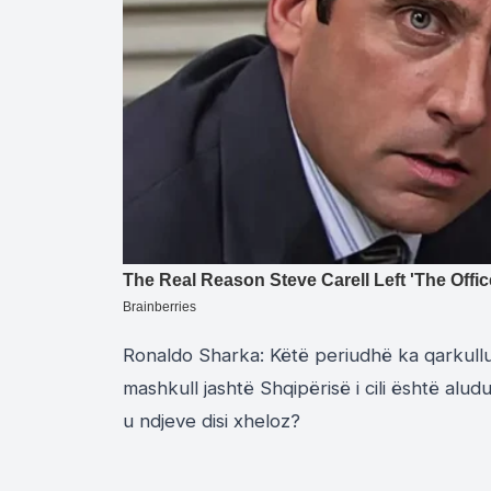
Ronaldo Sharka: Këtë periudhë ka qarkullu
mashkull jashtë Shqipërisë i cili është aludu
u ndjeve disi xheloz?