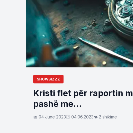
SHOWBIZZZ
Kristi flet për raportin 
pashë me…
📅 04 June 2023
🕐 04.06.2023
👁 2 shikime