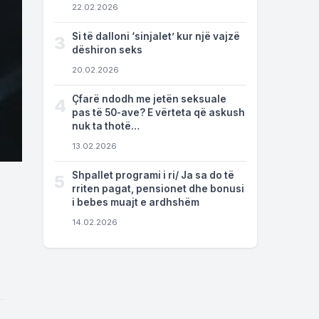
22.02.2026
Si të dalloni ‘sinjalet’ kur një vajzë
3
dëshiron seks
20.02.2026
Çfarë ndodh me jetën seksuale
4
pas të 50-ave? E vërteta që askush
nuk ta thotë…
13.02.2026
Shpallet programi i ri/ Ja sa do të
5
rriten pagat, pensionet dhe bonusi
i bebes muajt e ardhshëm
14.02.2026