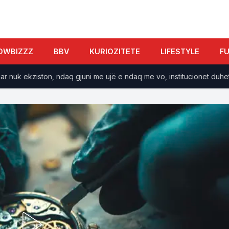
OWBIZZZ
BBV
KURIOZITETE
LIFESTYLE
F
 ekziston, ndaq gjuni me ujë e ndaq me vo, institucionet duhet me 