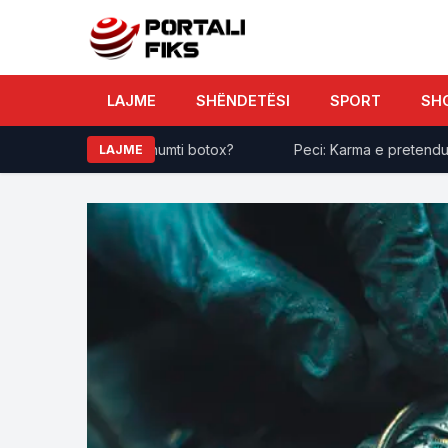
LAJME
SHËNDETËSI
SPORT
SH
qiptar me më së shumti botox?
Peci: Karma e pretenduar nuk
LAJME