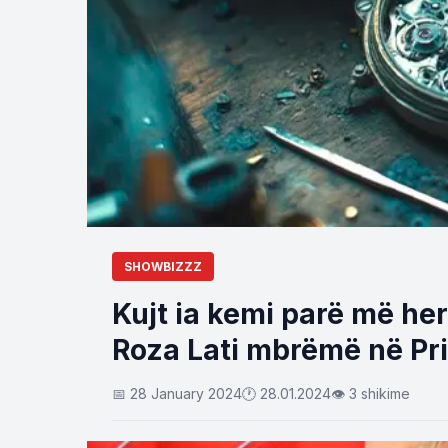
SHOWBIZZZ
Kujt ia kemi parë më her
Roza Lati mbrëmë në Pr
📅 28 January 2024
🕐 28.01.2024
👁 3 shikime