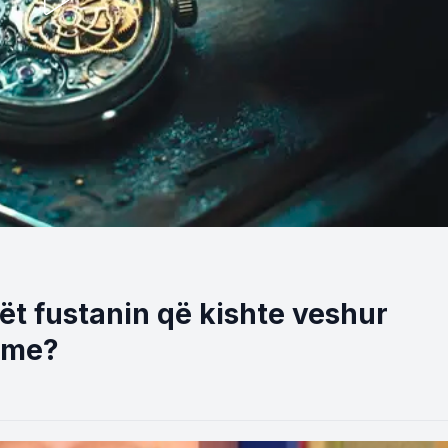
ët fustanin që kishte veshur
ime?