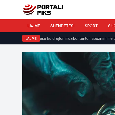
LAJME
SHËNDETËSI
SPORT
SH
on PAMJET tronditëse ku drejtori muzikor tenton abuzimin me të
LAJME