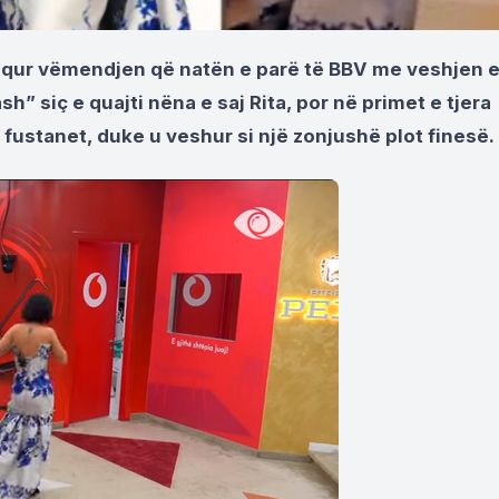
hequr vëmendjen që natën e parë të BBV me veshjen 
sh” siç e quajti nëna e saj Rita, por në primet e tjera
fustanet, duke u veshur si një zonjushë plot finesë.