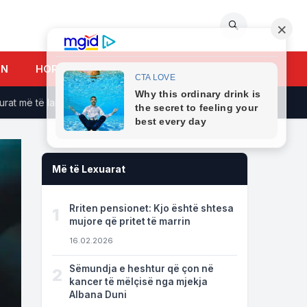
🔍
UN
HOROSKOPI
 më të larta, kush mban vendin e parë?
FSK forcon kuadrot e 
Më të Lexuarat
Rriten pensionet: Kjo është shtesa
1
mujore që pritet të marrin
16.02.2026
Sëmundja e heshtur që çon në
2
kancer të mëlçisë nga mjekja
Albana Duni