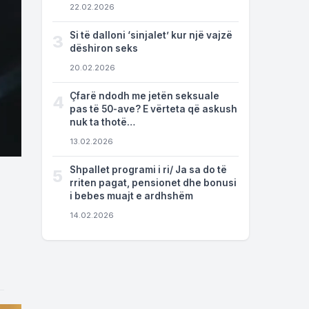
22.02.2026
Si të dalloni ‘sinjalet’ kur një vajzë
3
dëshiron seks
20.02.2026
Çfarë ndodh me jetën seksuale
4
pas të 50-ave? E vërteta që askush
nuk ta thotë…
13.02.2026
Shpallet programi i ri/ Ja sa do të
5
rriten pagat, pensionet dhe bonusi
i bebes muajt e ardhshëm
14.02.2026