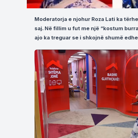
Moderatorja e njohur Roza Lati ka tër
saj. Në fillim u fut me një “kostum burra
ajo ka treguar se i shkojnë shumë edhe 