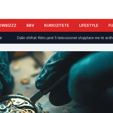
OWBIZZZ
BBV
KURIOZITETE
LIFESTYLE
F
Dalin shifrat: Këto janë 5 televizionet shqiptare me të ardhurat