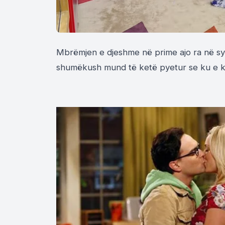
Mbrëmjen e djeshme në prime ajo ra në sy 
shumëkush mund të ketë pyetur se ku e k