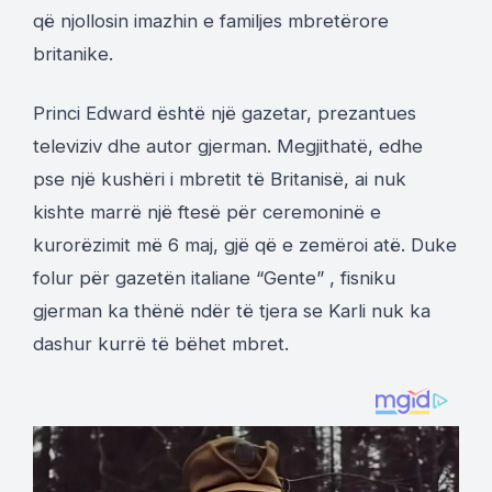
që njollosin imazhin e familjes mbretërore
britanike.
Princi Edward është një gazetar, prezantues
televiziv dhe autor gjerman. Megjithatë, edhe
pse një kushëri i mbretit të Britanisë, ai nuk
kishte marrë një ftesë për ceremoninë e
kurorëzimit më 6 maj, gjë që e zemëroi atë. Duke
folur për gazetën italiane “Gente” , fisniku
gjerman ka thënë ndër të tjera se Karli nuk ka
dashur kurrë të bëhet mbret.