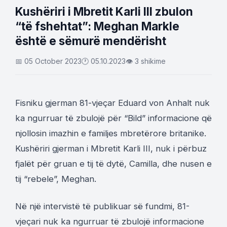
Kushëriri i Mbretit Karli III zbulon
“të fshehtat”: Meghan Markle
është e sëmurë mendërisht
📅 05 October 2023
🕐 05.10.2023
👁 3 shikime
Fisniku gjerman 81-vjeçar Eduard von Anhalt nuk
ka ngurruar të zbulojë për “Bild” informacione që
njollosin imazhin e familjes mbretërore britanike.
Kushëriri gjerman i Mbretit Karli III, nuk i përbuz
fjalët për gruan e tij të dytë, Camilla, dhe nusen e
tij “rebele”, Meghan.
Në një intervistë të publikuar së fundmi, 81-
vjeçari nuk ka ngurruar të zbulojë informacione