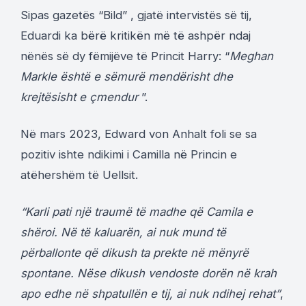
Sipas gazetës “Bild” , gjatë intervistës së tij,
Eduardi ka bërë kritikën më të ashpër ndaj
nënës së dy fëmijëve të Princit Harry: “
Meghan
Markle është e sëmurë mendërisht dhe
krejtësisht e çmendur
”.
Në mars 2023, Edward von Anhalt foli se sa
pozitiv ishte ndikimi i Camilla në Princin e
atëhershëm të Uellsit.
“Karli pati një traumë të madhe që Camila e
shëroi. Në të kaluarën, ai nuk mund të
përballonte që dikush ta prekte në mënyrë
spontane. Nëse dikush vendoste dorën në krah
apo edhe në shpatullën e tij, ai nuk ndihej rehat”
,