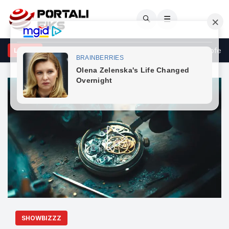
🔍
☰
jnovci: Kërkesat e LDK-së ndaj VV-së janë të ekzagjeruara, oferta
LAJME
SHOWBIZZZ