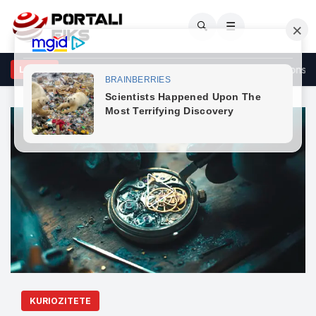
🔍
☰
ixhiku para takimit me Kurtin: S’ka asnjë arsye të vonohet konstituim
LAJME
KURIOZITETE