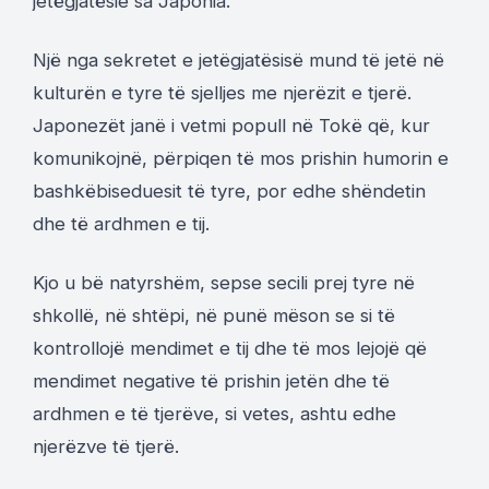
jetëgjatësie sa Japonia.
Një nga sekretet e jetëgjatësisë mund të jetë në
kulturën e tyre të sjelljes me njerëzit e tjerë.
Japonezët janë i vetmi popull në Tokë që, kur
komunikojnë, përpiqen të mos prishin humorin e
bashkëbiseduesit të tyre, por edhe shëndetin
dhe të ardhmen e tij.
Kjo u bë natyrshëm, sepse secili prej tyre në
shkollë, në shtëpi, në punë mëson se si të
kontrollojë mendimet e tij dhe të mos lejojë që
mendimet negative të prishin jetën dhe të
ardhmen e të tjerëve, si vetes, ashtu edhe
njerëzve të tjerë.