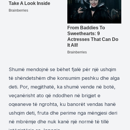
Shumë mendojnë se bëhet fjalë për një ushqim
të shëndetshëm dhe konsumim peshku dhe alga
deti. Por, megjithatë, ka shumë vende në botë,
veçanërisht ato që ndodhen në brigjet e
oqeaneve të ngrohta, ku banorët vendas hanë
ushqim deti, fruta dhe perime nga mëngjesi deri
në mbrëmje dhe nuk kanë një normë të tillë