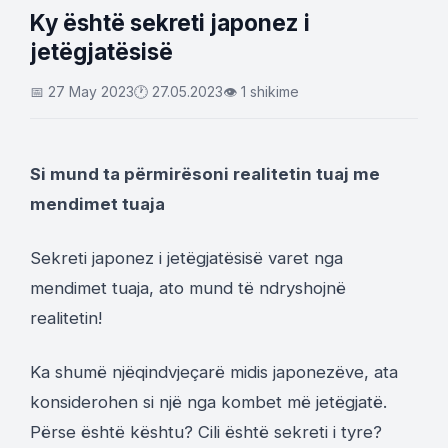
Ky është sekreti japonez i
jetëgjatësisë
📅 27 May 2023
🕐 27.05.2023
👁 1 shikime
Si mund ta përmirësoni realitetin tuaj me
mendimet tuaja
Sekreti japonez i jetëgjatësisë varet nga
mendimet tuaja, ato mund të ndryshojnë
realitetin!
Ka shumë njëqindvjeçarë midis japonezëve, ata
konsiderohen si një nga kombet më jetëgjatë.
Përse është kështu? Cili është sekreti i tyre?