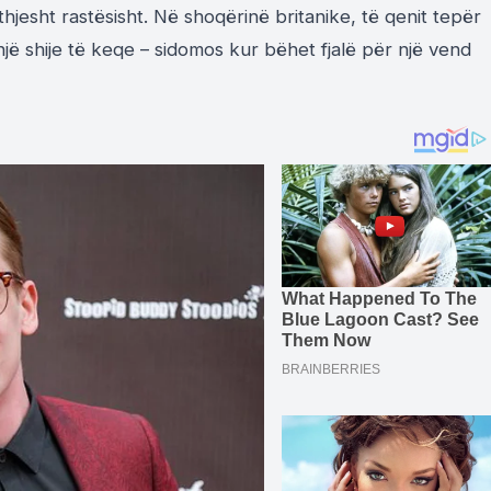
jesht rastësisht. Në shoqërinë britanike, të qenit tepër
j
ë
shije të keqe
–
sidomos kur bëhet fjalë p
ë
r një vend