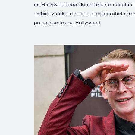
në
Holly
w
ood
nga skena të ketë ndodhur th
ambicioz nuk pranohet, konsiderohet si e n
po aq joserioz sa
Holl
y
w
ood
.