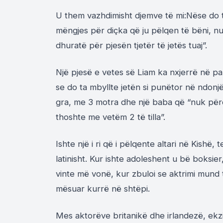
U them vazhdimisht djemve të mi:Nëse do 
mëngjes për diçka që ju pëlqen të bëni, nu
dhuratë për pjesën tjetër të jetës tuaj”.
Një pjesë e vetes s
ë
Liam
ka nx
j
err
ë
n
ë
pa
se do t
a
mbyllte jet
ë
n si pun
ë
tor n
ë
ndonj
gra, me 3 motra dhe një baba që “nuk përd
thoshte me vet
ë
m 2 t
ë
tilla”.
Ishte nj
ë
i ri q
ë
i p
ë
lqente altari n
ë
Kish
ë
, t
latinisht. Kur ishte adoleshent u bë boksier
vinte më vonë, kur zbuloi se aktrimi mund t
mësuar kurrë në shtëpi.
Mes aktorëve britanikë dhe irlandezë, ekzi