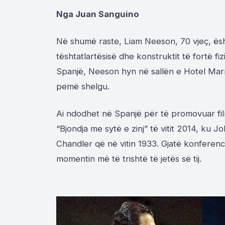
Nga Juan
Sanguino
Në shumë raste,
Liam
Neeson
, 70 vjeç, ë
t
ë
shtatlart
ë
sis
ë
dhe konstruktit t
ë
fort
ë
fiz
Spanjë,
Neeson
hyn në
sall
ë
n e
Hotel
Mar
pemë shelgu.
Ai ndodhet në Spanjë për të promovuar fil
“
Bjondja
me syt
ë
e zinj” t
ë
vitit 2014, ku
Jo
Chandler
q
ë
n
ë
vitin 1933. Gjatë konferenc
momentin më të
trishtë
të jetës së tij.