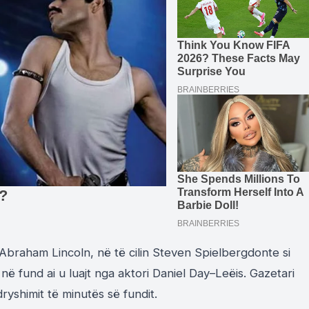
Abraham
Lincoln
, në të cilin
Steven
Spielberg
donte si
 n
ë
fund ai u luajt nga aktori
Daniel
Day
–
Le
ë
is
. Gazetari
ryshimit të minutës së fundit.