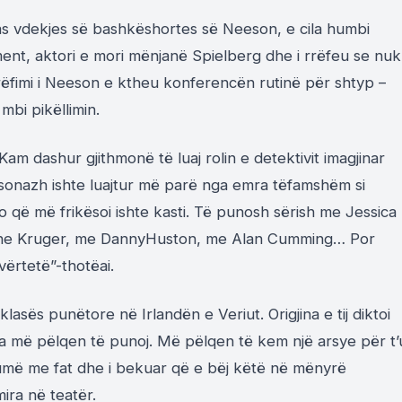
as vdekjes së bashk
ë
shortes s
ë
Neeson
, e cila humbi
ment, aktori e mori mënjanë
Spielberg
dhe i rrëfeu se nuk
ëfimi i
Neeson
e ktheu konferencën rutinë për shtyp –
mbi pikëllimin.
“Kam dashur gjithmon
ë
t
ë
luaj rolin e detektivit imagjinar
sonazh ishte luajtur m
ë
par
ë
nga emra t
ë
famsh
ë
m si
jo që më frikësoi ishte kasti. Të punosh sërish me
Jessica
ne
Kruger
, me
Danny
Huston
, me
Alan
Cumming
… Por
vërtetë”-thot
ë
ai.
i klasës punëtore në Irlandën e Veriut. Origjina e tij diktoi
ua m
ë
pëlqen të punoj. Më pëlqen të kem një arsye për t’
umë me fat dhe i bekuar që e bëj këtë n
ë
m
ë
nyr
ë
mira n
ë
teatër.