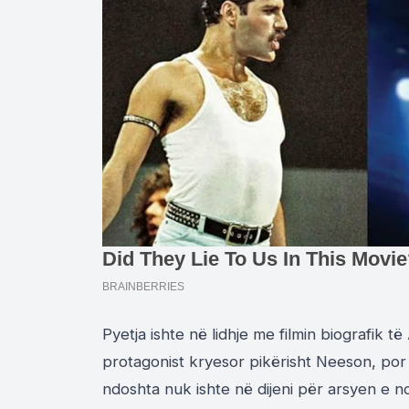
Pyetja ishte në lidhje me filmin biografik t
ë
protagonist kryesor pik
ë
risht
Neeson
, por
ndoshta nuk ishte në dijeni për arsyen e nd