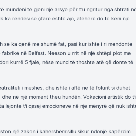
t
ë
mundeni të gjeni një arsye për t’u ngritur nga shtrati n
k ka rëndësi se çfarë është ajo,
at
ë
her
ë
do t
ë
keni një
h se
ka qen
ë
me shum
ë
fat, pasi kur ishte i ri mendonte
ë
fabrikë në Belfast.
Neeson
u rrit në një shtëpi plot me
ori kurrë 5 fjalë, nëse mund të thoshte atë që donte të
eatraliteti i meshës, dhe ishte i aft
ë
n
ë
t
ë
folurit si duhet
,
dhe n
ë
nj
ë
moment theu hund
ë
n. Vokacioni artistik do t’
a lejonte t
’i
qasej emocione
ve
në një mënyrë që nuk isht
ston një zakon i kahershëm:sillu sikur ndonjë kap
ë
rcim