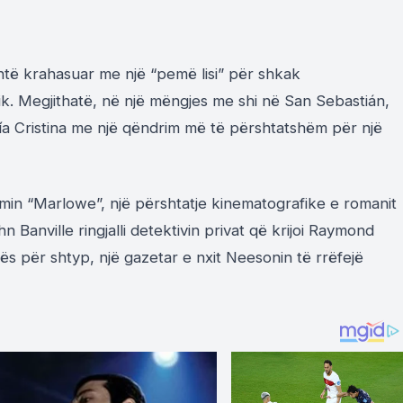
shtë krahasuar me nj
ë
“pemë lisi” p
ë
r shkak
ik. Megjithatë, në një mëngjes me shi në San
Sebastián
,
ía
Cristina
me një qëndrim më
të përshtatshëm për një
min “
Marlo
w
e
”
,
nj
ë
p
ë
rshtatje kinematografike e
romanit
hn
Banville
ringjalli detektivin privat që krijoi
Raymond
ës për shtyp, një gazetar e nxit
Neesonin
të rrëfejë