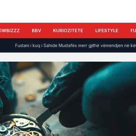
OWBIZZZ
BBV
KURIOZITETE
LIFESTYLE
F
Fustani i kuq i Sahide Mustafës merr gjithë vëmendjen në këtë 