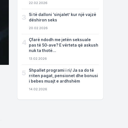
22.02.2026
Si të dalloni ‘sinjalet’ kur një vajzë
3
dëshiron seks
20.02.2026
Çfarë ndodh me jetën seksuale
4
pas të 50-ave? E vërteta që askush
nuk ta thotë…
13.02.2026
Shpallet programi i ri/ Ja sa do të
5
rriten pagat, pensionet dhe bonusi
i bebes muajt e ardhshëm
14.02.2026