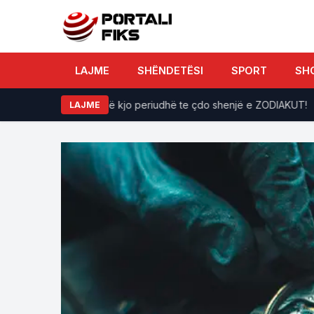
LAJME
SHËNDETËSI
SPORT
SH
a se si do të ndikojë kjo periudhë te çdo shenjë e ZODIAKUT!
LAJME