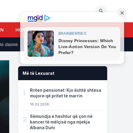
🔍
UN
HOROSKOPI
dasmë
Grabitja “pa armë” e Raiffeisen Bank: Si u zhvatën 200
Më të Lexuarat
Rriten pensionet: Kjo është shtesa
1
mujore që pritet të marrin
16.02.2026
Sëmundja e heshtur që çon në
2
kancer të mëlçisë nga mjekja
Albana Duni