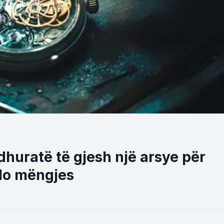
dhuratë të gjesh një arsye për
çdo mëngjes