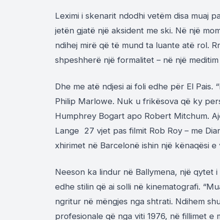
Leximi i skenarit ndodhi vetëm disa muaj p
jetën gjat
ë
një aksident me ski. Në një mo
ndihej mir
ë
q
ë
t
ë
mund t
a
luante at
ë
rol. Rr
shpeshher
ë
një formalitet – në një meditim 
Dhe me atë ndjesi ai foli edhe
p
ë
r
El
Pais
. 
Philip
Marlo
w
e
. Nuk u frikësova që ky per
Humphrey
Bogart
apo Robert
Mitchum
. A
Lange
27 vjet pas filmit Rob
Roy
– me
Dia
xhirimet në Barcelonë ishin një kënaqësi e 
Neeson
ka lindur në
Ballymena
, një qytet 
edhe
stilin
që ai solli në kinematografi. “M
ngritur në mëngjes nga shtrati. Ndihem sh
profesionale që nga viti 1976
,
në fillimet e 