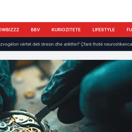
OWBIZZZ
BBV
KURIOZITETE
LIFESTYLE
F
lon vërtet deti stresin dhe ankthin? Çfarë thotë neuroshkenca