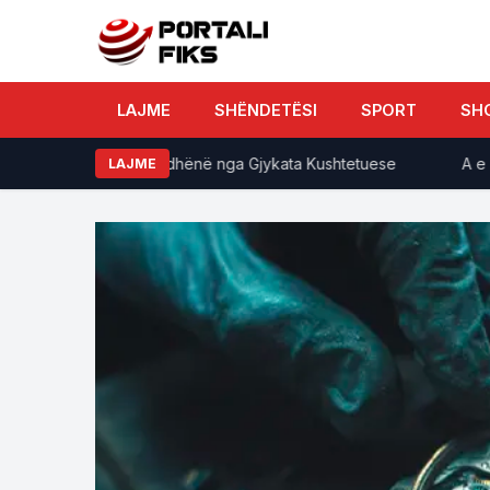
LAJME
SHËNDETËSI
SPORT
SH
dit sipas afatit të dhënë nga Gjykata Kushtetuese
A e zvogë
LAJME