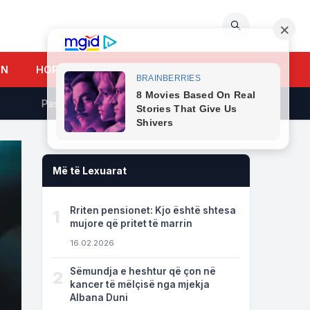
🔍
UN
HOROSKOPI
Pasioni i fundjavës në shtrat, a jeni mes 4 shenjave të bekuara n
Më të Lexuarat
Rriten pensionet: Kjo është shtesa
1
mujore që pritet të marrin
16.02.2026
Sëmundja e heshtur që çon në
2
kancer të mëlçisë nga mjekja
Albana Duni