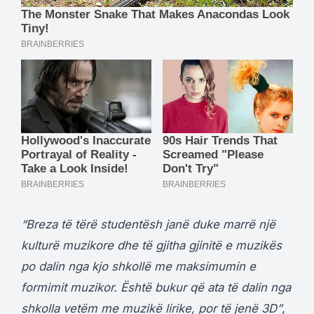
“Breza të tërë studentësh janë duke marrë një
kulturë muzikore dhe të gjitha gjinitë e muzikës
po dalin nga kjo shkollë me maksimumin e
formimit muzikor. Është bukur që ata të dalin nga
shkolla vetëm me muzikë lirike, por të jenë 3D”
,