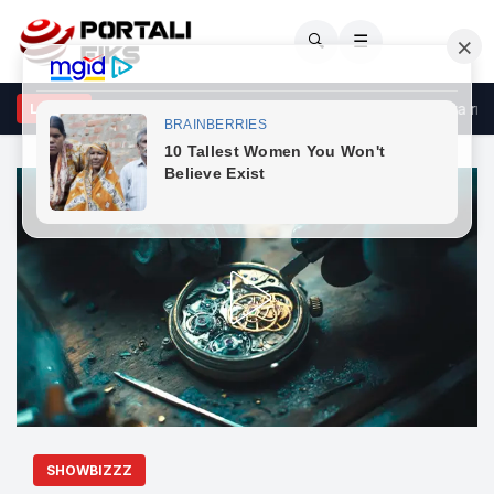
🔍
☰
rçeli godet opozitën: Po bllokon shtetin me shpresën se do ta rrëzo
LAJME
SHOWBIZZZ