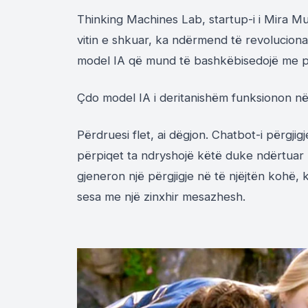
Thinking Machines Lab, startup-i i Mira Murat
vitin e shkuar, ka ndërmend të revoluciona
model IA që mund të bashkëbisedojë me p
Çdo model IA i deritanishëm funksionon në
Përdruesi flet, ai dëgjon. Chatbot-i përgj
përpiqet ta ndryshojë këtë duke ndërtuar 
gjeneron një përgjigje në të njëjtën kohë
sesa me një zinxhir mesazhesh.