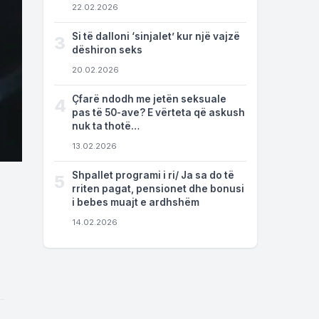
22.02.2026
Si të dalloni ‘sinjalet’ kur një vajzë
3
dëshiron seks
20.02.2026
Çfarë ndodh me jetën seksuale
4
pas të 50-ave? E vërteta që askush
nuk ta thotë…
13.02.2026
Shpallet programi i ri/ Ja sa do të
5
rriten pagat, pensionet dhe bonusi
i bebes muajt e ardhshëm
14.02.2026