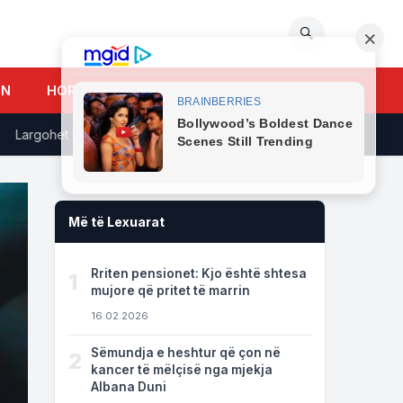
🔍
UN
HOROSKOPI
gohet Evis Sala? REAGON Ministria e Shëndetësisë, si qëndron e vë
Më të Lexuarat
Rriten pensionet: Kjo është shtesa
1
mujore që pritet të marrin
16.02.2026
Sëmundja e heshtur që çon në
2
kancer të mëlçisë nga mjekja
Albana Duni