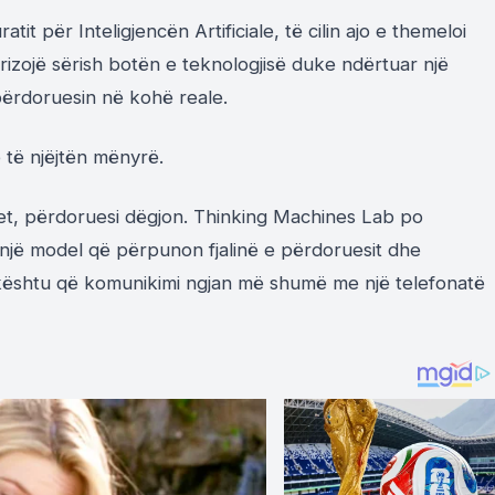
it për Inteligjencën Artificiale, të cilin ajo e themeloi
rizojë sërish botën e teknologjisë duke ndërtuar një
ërdoruesin në kohë reale.
 të njëjtën mënyrë.
igjet, përdoruesi dëgjon. Thinking Machines Lab po
një model që përpunon fjalinë e përdoruesit dhe
, kështu që komunikimi ngjan më shumë me një telefonatë