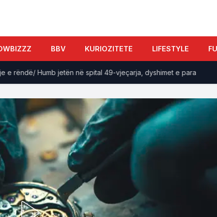
OWBIZZZ
BBV
KURIOZITETE
LIFESTYLE
F
ëndë/ Humb jetën në spital 49-vjeçarja, dyshimet e para
Lar