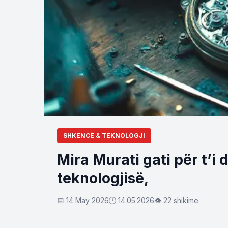
SHKENCË & TEKNOLOGJI
Mira Murati gati për t’i 
teknologjisë,
📅 14 May 2026
🕐 14.05.2026
👁 22 shikime