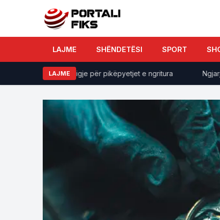
LAJME
SHËNDETËSI
SPORT
SH
kemi shumë përgjigje për pikëpyetjet e ngritura
Ngjarje e r
LAJME