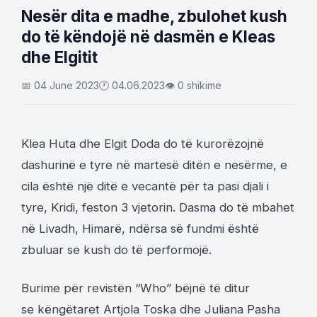
Nesër dita e madhe, zbulohet kush
do të këndojë në dasmën e Kleas
dhe Elgitit
📅 04 June 2023
🕐 04.06.2023
👁 0 shikime
Klea Huta dhe Elgit Doda do të kurorëzojnë
dashurinë e tyre në martesë ditën e nesërme, e
cila është një ditë e vecantë për ta pasi djali i
tyre, Kridi, feston 3 vjetorin. Dasma do të mbahet
në Livadh, Himarë, ndërsa së fundmi është
zbuluar se kush do të performojë.
Burime për revistën “Who” bëjnë të ditur
se këngëtaret Artjola Toska dhe Juliana Pasha