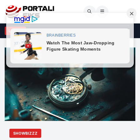
🔍
☰
SA shuan një nga mitet më të mëdha për horoskopin? Çfarë?
LAJME
SHOWBIZZZ