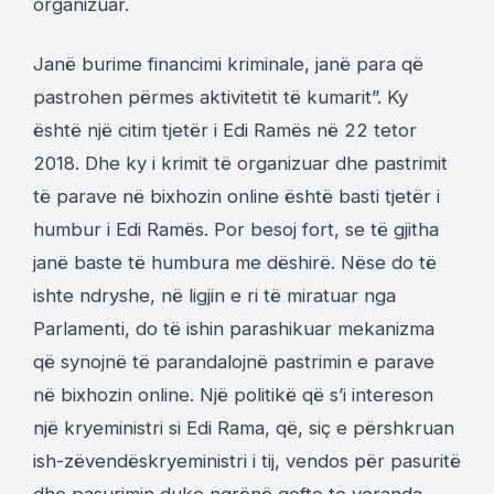
organizuar.
Janë burime financimi kriminale, janë para që
pastrohen përmes aktivitetit të kumarit”. Ky
është një citim tjetër i Edi Ramës në 22 tetor
2018. Dhe ky i krimit të organizuar dhe pastrimit
të parave në bixhozin online është basti tjetër i
humbur i Edi Ramës. Por besoj fort, se të gjitha
janë baste të humbura me dëshirë. Nëse do të
ishte ndryshe, në ligjin e ri të miratuar nga
Parlamenti, do të ishin parashikuar mekanizma
që synojnë të parandalojnë pastrimin e parave
në bixhozin online. Një politikë që s’i intereson
një kryeministri si Edi Rama, që, siç e përshkruan
ish-zëvendëskryeministri i tij, vendos për pasuritë