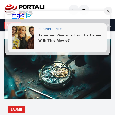
🔍
☰
shton konstituimi i Kuvendit sipas afatit të dhënë nga Gjykata Kusht
LAJME
LAJME