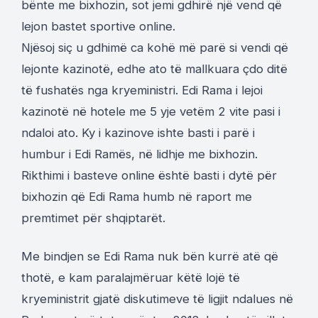
bënte me bixhozin, sot jemi gdhirë një vend që
lejon bastet sportive online.
Njësoj siç u gdhimë ca kohë më parë si vendi që
lejonte kazinotë, edhe ato të mallkuara çdo ditë
të fushatës nga kryeministri. Edi Rama i lejoi
kazinotë në hotele me 5 yje vetëm 2 vite pasi i
ndaloi ato. Ky i kazinove ishte basti i parë i
humbur i Edi Ramës, në lidhje me bixhozin.
Rikthimi i basteve online është basti i dytë për
bixhozin që Edi Rama humb në raport me
premtimet për shqiptarët.
Me bindjen se Edi Rama nuk bën kurrë atë që
thotë, e kam paralajmëruar këtë lojë të
kryeministrit gjatë diskutimeve të ligjit ndalues në