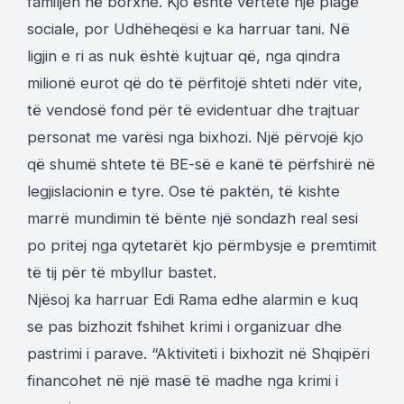
familjen në borxhe. Kjo është vërtetë një plagë
sociale, por Udhëheqësi e ka harruar tani. Në
ligjin e ri as nuk është kujtuar që, nga qindra
milionë eurot që do të përfitojë shteti ndër vite,
të vendosë fond për të evidentuar dhe trajtuar
personat me varësi nga bixhozi. Një përvojë kjo
që shumë shtete të BE-së e kanë të përfshirë në
legjislacionin e tyre. Ose të paktën, të kishte
marrë mundimin të bënte një sondazh real sesi
po pritej nga qytetarët kjo përmbysje e premtimit
të tij për të mbyllur bastet.
Njësoj ka harruar Edi Rama edhe alarmin e kuq
se pas bizhozit fshihet krimi i organizuar dhe
pastrimi i parave. “Aktiviteti i bixhozit në Shqipëri
financohet në një masë të madhe nga krimi i