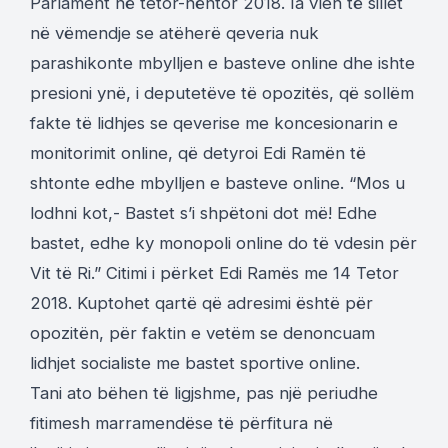
Parlament në tetor-nëntor 2018. Ia vlen të sillet
në vëmendje se atëherë qeveria nuk
parashikonte mbylljen e basteve online dhe ishte
presioni ynë, i deputetëve të opozitës, që sollëm
fakte të lidhjes se qeverise me koncesionarin e
monitorimit online, që detyroi Edi Ramën të
shtonte edhe mbylljen e basteve online. “Mos u
lodhni kot,- Bastet s’i shpëtoni dot më! Edhe
bastet, edhe ky monopoli online do të vdesin për
Vit të Ri.” Citimi i përket Edi Ramës me 14 Tetor
2018. Kuptohet qartë që adresimi është për
opozitën, për faktin e vetëm se denoncuam
lidhjet socialiste me bastet sportive online.
Tani ato bëhen të ligjshme, pas një periudhe
fitimesh marramendëse të përfitura në