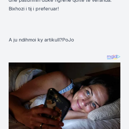
dhe pasurimin duke ngrënë qofte te veranda.
Bixhozi i tij i preferuar!
A ju ndihmoi ky artikull?
Po
Jo