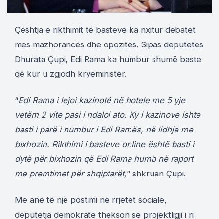
Çështja e rikthimit të basteve ka nxitur debatet
mes mazhorancës dhe opozitës. Sipas deputetes
Dhurata Çupi, Edi Rama ka humbur shumë baste
që kur u zgjodh kryeministër.
“
Edi Rama i lejoi kazinotë në hotele me 5 yje
vetëm 2 vite pasi i ndaloi ato. Ky i kazinove ishte
basti i parë i humbur i Edi Ramës, në lidhje me
bixhozin. Rikthimi i basteve online është basti i
dytë për bixhozin që Edi Rama humb në raport
me premtimet për shqiptarët,
” shkruan Çupi.
Me anë të një postimi në rrjetet sociale,
deputetja demokrate thekson se projektligji i ri