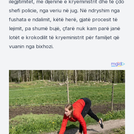
ilegjitimitet, me dijeninë e kryeministrit dhe të çdo
shefi policie, nga veriu në jug. Në ndryshim nga
fushata e ndalimit, këtë herë, gjatë procesit të
lejimit, pa shumë bujë, çfarë nuk kam parë janë
lotët e krokodilit të kryeministrit për familjet që
vuanin nga bixhozi.