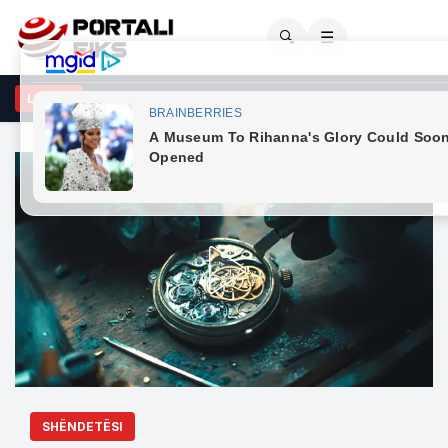
🔍
☰
kthehet dy javë pas lirimit “ekspertja e punësimit”, Kumrie Zika nuk 
LAJME
SHËNDETËSI