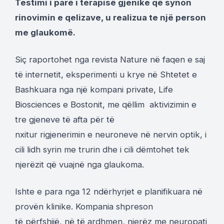
Testimi i parë i terapisë gjenike që synon
rinovimin e qelizave, u realizua te një person
me glaukomë.
Siç raportohet nga revista Nature në faqen e saj
të internetit, eksperimenti u krye në Shtetet e
Bashkuara nga një kompani private, Life
Biosciences e Bostonit, me qëllim aktivizimin e
tre gjeneve të afta për të
nxitur rigjenerimin e neuroneve në nervin optik, i
cili lidh syrin me trurin dhe i cili dëmtohet tek
njerëzit që vuajnë nga glaukoma.
Ishte e para nga 12 ndërhyrjet e planifikuara në
provën klinike. Kompania shpreson
të përfshijë, në të ardhmen, njerëz me neuropati