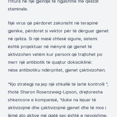
rritura në një gjendje të ngjashme me qelizat
staminale.
Një virus që përdoret zakonisht në terapinë
gjenike, përdoret si vektor për të dërguar gjenet
në qeliza. Si një masë shtesë sigurie, sistemi
është projektuar në mënyrë që gjenet të
aktivizohen vetëm kur personi që trajtohet po
merr një antibiotik të quajtur doksiciklinë:
nëse antibiotiku ndërpritet, gjenet çaktivizohen.
“Kjo strategji na jep një shkallë të lartë kontrolli “,
thotë Sharon Rosenzweig-Lipson, drejtoresha
shkencore e kompanisë, “duke na lejuar të
aktivizojmë dhe çaktivizojmë gjenet dhe të mos i
lëmë ato aktive më gjatë seç është e nevojshme.