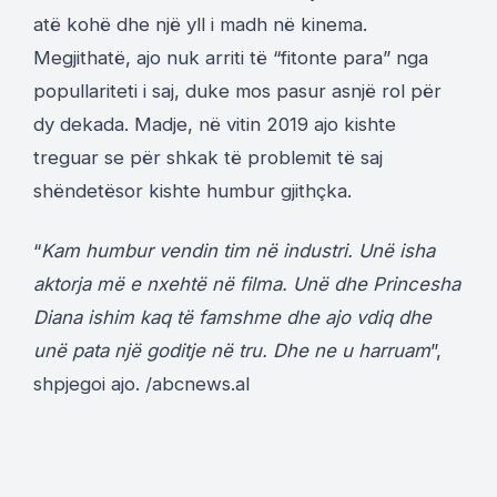
atë kohë dhe një yll i madh në kinema.
Megjithatë, ajo nuk arriti të “fitonte para” nga
popullariteti i saj, duke mos pasur asnjë rol për
dy dekada. Madje, në vitin 2019 ajo kishte
treguar se për shkak të problemit të saj
shëndetësor kishte humbur gjithçka.
“
Kam humbur vendin tim në industri. Unë isha
aktorja më e nxehtë në filma. Unë dhe Princesha
Diana ishim kaq të famshme dhe ajo vdiq dhe
unë pata një goditje në tru. Dhe ne u harruam
”,
shpjegoi ajo. /abcnews.al