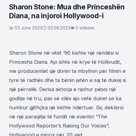
Sharon Stone: Mua dhe Princeshën
Diana, na injoroi Hollywood-i
📅 03 June 2023
🕐 03.06.2023
👁 0 shikime
Sharon Stone në vitet ’90 kishte një rëndësi si
Princesha Diana. Ajo ishte në krye të Hollivudit,
me producentët që donin ta mbyllnin për filmin e
tyre të radhës dhe ta bënin jetën e saj të dukej si
një përrallë. Derisa aktorja e njohur pësoi një
goditje në tru, pas së cilës ajo vetë duket se ka
humbur gjithçka që kishte ndërtuar. Siç deklaroi
në një paraqitje të fundit në eventin “The
Hollywood Reporter’s Raising Our Voices”,
Hollywood e injoroi për 20 vjet.