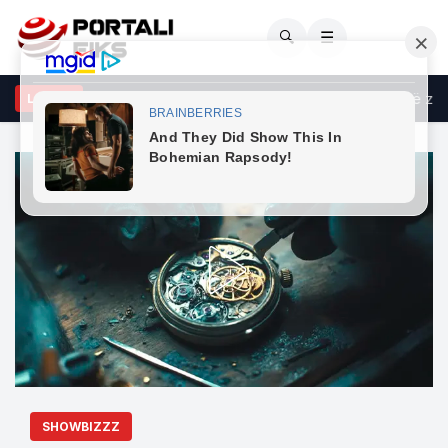
🔍
☰
milja amerikane strehoi 26-vjeçarin por tronditen nga ajo çfarë zbu
LAJME
SHOWBIZZZ