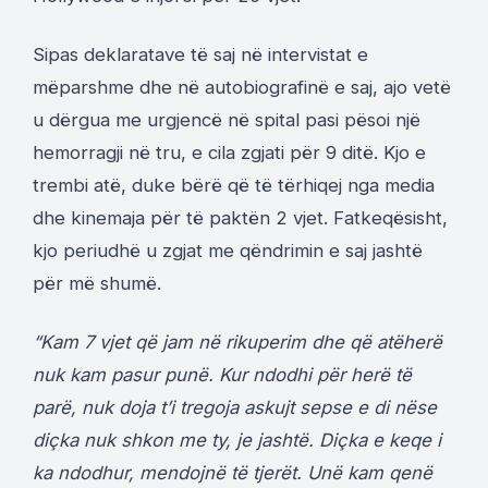
Sipas deklaratave të saj në intervistat e
mëparshme dhe në autobiografinë e saj, ajo vetë
u dërgua me urgjencë në spital pasi pësoi një
hemorragji në tru, e cila zgjati për 9 ditë. Kjo e
trembi atë, duke bërë që të tërhiqej nga media
dhe kinemaja për të paktën 2 vjet. Fatkeqësisht,
kjo periudhë u zgjat me qëndrimin e saj jashtë
për më shumë.
“Kam 7 vjet që jam në rikuperim dhe që atëherë
nuk kam pasur punë. Kur ndodhi për herë të
parë, nuk doja t’i tregoja askujt sepse e di nëse
diçka nuk shkon me ty, je jashtë. Diçka e keqe i
ka ndodhur, mendojnë të tjerët. Unë kam qenë