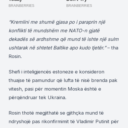
“Kremlini me shumë gjasa po i paraprin një
konflikti të mundshëm me NATO-n gjatë
dekadës së ardhshme që mund të ishte një sulm
ushtarak në shtetet Baltike apo kudo tjetër.”
– tha
Rosin.
Shefi i inteligjencës estoneze e konsideron
thuajse të pamundur që lufta të nisë brenda pak
vitesh, pasi për momentin Moska është e
përqëndruar tek Ukraina.
Rosin thotë megjithatë se gjithçka mund të
ndryshojë pas rikonfirmimit të Vladimir Putinit për