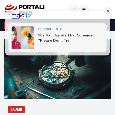
🔍
☰
tohet se tre mërgimtarë kanë vdekur në një aksident në Gjermani, g
LAJME
LAJME