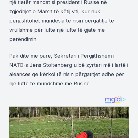
një tjetër mandat si president i Rusisë në
zgjedhjet e Marsit të këtij viti, kur nuk
përjashtohet mundësia të nisin përgatitje të
vrullshme për luftë një luftë të gjatë me
perëndimin.
Pak ditë më parë, Sekretari i Përgjithshëm i
NATO-s Jens Stoltenberg u bë zyrtari më i lartë i
aleancës që kërkoi të nisin përgatitjet edhe për
një luftë të mundshme me Rusinë.