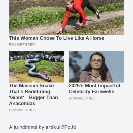
A ju ndihmoi ky artikull?
Po
Jo