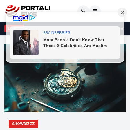
🔍
☰
 gati 30 vitesh, Shakira rikrijon foton legjendare që u kthye në me
LAJME
SHOWBIZZZ