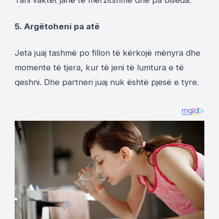
Tani vaktet janë të mërzitshme dhe pa biseda.
5. Argëtoheni pa atë
Jeta juaj tashmë po fillon të kërkojë mënyra dhe
momente të tjera, kur të jeni të lumtura e të
qeshni. Dhe partneri juaj nuk është pjesë e tyre.