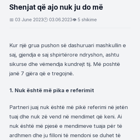
Shenjat që ajo nuk ju do më
📅 03 June 2023
🕐 03.06.2023
👁 5 shikime
Kur një grua pushon së dashuruari mashkullin e
saj, gjendja e saj shpirtërore ndryshon, ashtu
sikurse dhe vëmendja kundrejt tij. Më poshtë
janë 7 gjëra që e tregojnë.
1. Nuk është më pika e referimit
Partneri juaj nuk është më pikë referimi në jetën
tuaj dhe nuk zë vend në mendimet që keni. Ai
nuk është më pjesë e mendimeve tuaja për të
ardhmen dhe ju filloni të mendoni se duhet të