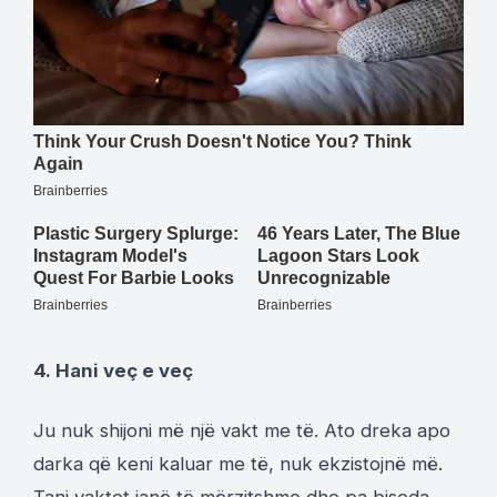
4. Hani veç e veç
Ju nuk shijoni më një vakt me të. Ato dreka apo
darka që keni kaluar me të, nuk ekzistojnë më.