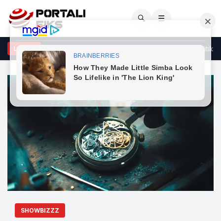
🔍
☰
agimi i Ambasadës Britanike, kërkohet zgjidhje e situatës politike n
LAJME
SHOWBIZZZ