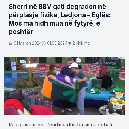
Sherri në BBV gati degradon në
përplasje fizike, Ledjona – Eglës:
Mos ma hidh mua në fytyrë, e
poshtër
📅 01 March 2024
🕐 01.03.2024
👁 2 shikime
Ka agravuar në ofendime dhe tensione debati