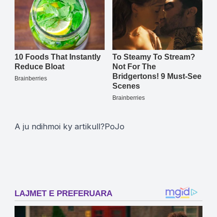
A ju ndihmoi ky artikull?
Po
Jo