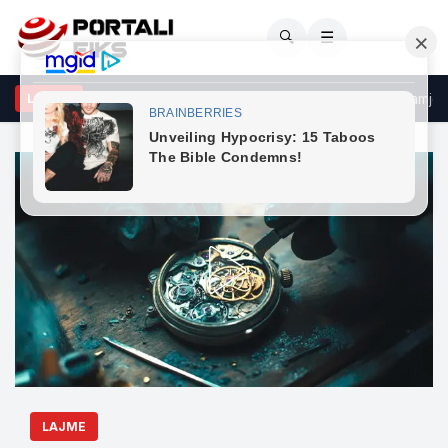
🔍
☰
ekte misterioze mbi zona të banuara, Pentagoni publikon pamje të 
LAJME
LAJME