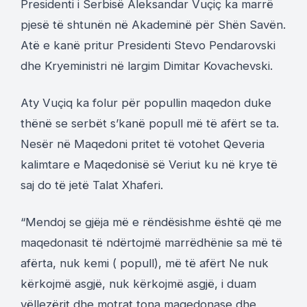
Presidenti i Serbisë Aleksandar Vuçiç ka marrë
pjesë të shtunën në Akademinë për Shën Savën.
Atë e kanë pritur Presidenti Stevo Pendarovski
dhe Kryeministri në largim Dimitar Kovachevski.
Aty Vuçiq ka folur për popullin maqedon duke
thënë se serbët s’kanë popull më të afërt se ta.
Nesër në Maqedoni pritet të votohet Qeveria
kalimtare e Maqedonisë së Veriut ku në krye të
saj do të jetë Talat Xhaferi.
“Mendoj se gjëja më e rëndësishme është që me
maqedonasit të ndërtojmë marrëdhënie sa më të
afërta, nuk kemi ( popull), më të afërt Ne nuk
kërkojmë asgjë, nuk kërkojmë asgjë, i duam
vëllezërit dhe motrat tona maqedonase dhe