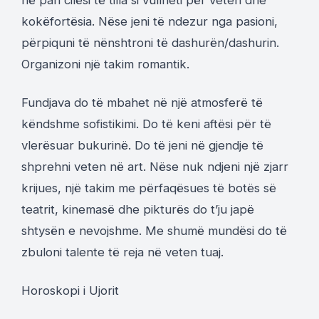
në pah cilësi të tilla si vullneti për veten dhe
kokëfortësia. Nëse jeni të ndezur nga pasioni,
përpiquni të nënshtroni të dashurën/dashurin.
Organizoni një takim romantik.
Fundjava do të mbahet në një atmosferë të
këndshme sofistikimi. Do të keni aftësi për të
vlerësuar bukurinë. Do të jeni në gjendje të
shprehni veten në art. Nëse nuk ndjeni një zjarr
krijues, një takim me përfaqësues të botës së
teatrit, kinemasë dhe pikturës do t’ju japë
shtysën e nevojshme. Me shumë mundësi do të
zbuloni talente të reja në veten tuaj.
Horoskopi i Ujorit