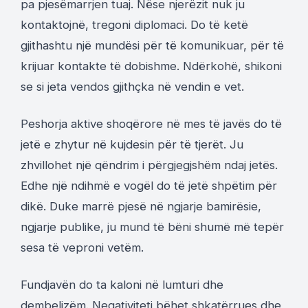
pa pjesëmarrjen tuaj. Nëse njerëzit nuk ju
kontaktojnë, tregoni diplomaci. Do të ketë
gjithashtu një mundësi për të komunikuar, për të
krijuar kontakte të dobishme. Ndërkohë, shikoni
se si jeta vendos gjithçka në vendin e vet.
Peshorja aktive shoqërore në mes të javës do të
jetë e zhytur në kujdesin për të tjerët. Ju
zhvillohet një qëndrim i përgjegjshëm ndaj jetës.
Edhe një ndihmë e vogël do të jetë shpëtim për
dikë. Duke marrë pjesë në ngjarje bamirësie,
ngjarje publike, ju mund të bëni shumë më tepër
sesa të veproni vetëm.
Fundjavën do ta kaloni në lumturi dhe
dembelizëm. Negativiteti bëhet shkatërrues dhe