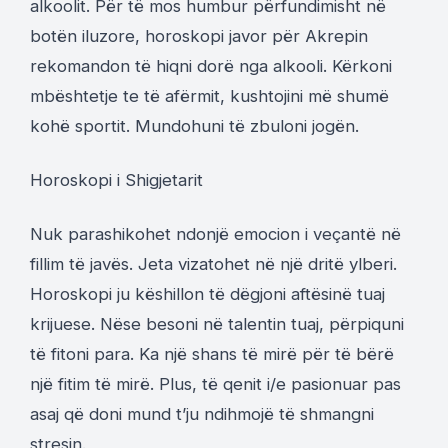
alkoolit. Për të mos humbur përfundimisht në
botën iluzore, horoskopi javor për Akrepin
rekomandon të hiqni dorë nga alkooli. Kërkoni
mbështetje te të afërmit, kushtojini më shumë
kohë sportit. Mundohuni të zbuloni jogën.
Horoskopi i Shigjetarit
Nuk parashikohet ndonjë emocion i veçantë në
fillim të javës. Jeta vizatohet në një dritë ylberi.
Horoskopi ju këshillon të dëgjoni aftësinë tuaj
krijuese. Nëse besoni në talentin tuaj, përpiquni
të fitoni para. Ka një shans të mirë për të bërë
një fitim të mirë. Plus, të qenit i/e pasionuar pas
asaj që doni mund t’ju ndihmojë të shmangni
stresin.