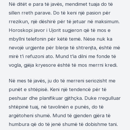
Në ditët e para të javës, mendimet tuaja do të
sillen rreth parave. Do të keni një pasion për
rrezikun, një dëshirë për të jetuar në maksimum.
Horoskopi javor i Ujorit sugjeron që të mos e
mbyllni telefonin për këtë temë. Nëse nuk ka
nevojë urgjente për blerje të shtrenjta, është më
mirë t’i refuzoni ato. Mund t’ia dilni me fonde të
vogla, gjëja kryesore është të mos merrni kredi.
Në mes të javës, ju do të merreni seriozisht me
punët e shtëpisë. Keni një tendencë për të
peshuar dhe planifikuar gjithçka. Duke rregulluar
shtëpinë tuaj, në tavolinën e punës, do të
argëtoheni shumë. Mund të gjenden gjëra të
humbura që do të jenë shumë të dobishme tani.