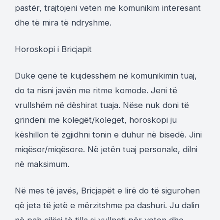
pastër, trajtojeni veten me komunikim interesant
dhe të mira të ndryshme.
Horoskopi i Bricjapit
Duke qenë të kujdesshëm në komunikimin tuaj,
do ta nisni javën me ritme komode. Jeni të
vrullshëm në dëshirat tuaja. Nëse nuk doni të
grindeni me kolegët/koleget, horoskopi ju
këshillon të zgjidhni tonin e duhur në bisedë. Jini
miqësor/miqësore. Në jetën tuaj personale, dilni
në maksimum.
Në mes të javës, Bricjapët e lirë do të sigurohen
që jeta të jetë e mërzitshme pa dashuri. Ju dalin