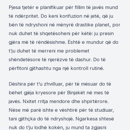
Pjesa tjetër e planifikuar për fillim të javës mund
të ndërpritet. Do keni konfuzion në jetë, që ju
bën të ndryshoni në mënyrë drastike planet, por
nuk duhet të shqetësoheni për këtë: ju presin
gjëra më të rëndësishme. Është e mundur që do
t’ju duhet të merreni me problemet
shëndetësore të njerëzve të dashur. Do të
përfitoni gjithashtu nga një kontroll rutinë.
Dëshira për t’u zhvilluar, për të mësuar do të
bëhet gjëja kryesore për Binjakët në mes të
javës. Nxitet rritja mendore dhe shpirtërore.
Nëse më parë ishte e vështirë për të studiuar,
tani gjithçka do të ndryshojë. Ngarkesa shtesë
nuk do t’ju lodhë kokën, ju mund ta zgjasni