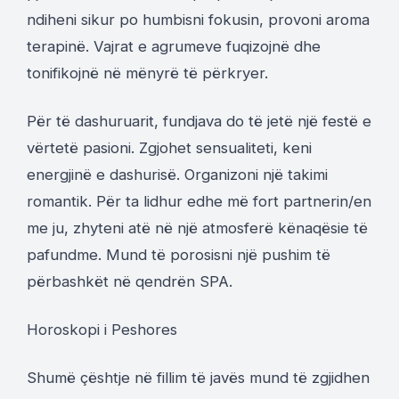
ndiheni sikur po humbisni fokusin, provoni aroma
terapinë. Vajrat e agrumeve fuqizojnë dhe
tonifikojnë në mënyrë të përkryer.
Për të dashuruarit, fundjava do të jetë një festë e
vërtetë pasioni. Zgjohet sensualiteti, keni
energjinë e dashurisë. Organizoni një takimi
romantik. Për ta lidhur edhe më fort partnerin/en
me ju, zhyteni atë në një atmosferë kënaqësie të
pafundme. Mund të porosisni një pushim të
përbashkët në qendrën SPA.
Horoskopi i Peshores
Shumë çështje në fillim të javës mund të zgjidhen