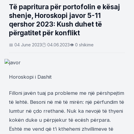
Të papritura për portofolin e kësaj
shenje, Horoskopi javor 5-11
qershor 2023: Kush duhet të
përgatitet për konflikt
📅 04 June 2023
🕐 04.06.2023
👁 0 shikime
Horoskopi i Dashit
Filloni javën tuaj pa probleme me një përshpejtim
të lehtë. Besoni në më të mirën: një përfundim të
lumtur në çdo rrethanë. Nuk ka nevojë të thyeni
kokën duke u përpjekur të ecësh përpara.
Është me vend që t’i kthehemi zhvillimeve të