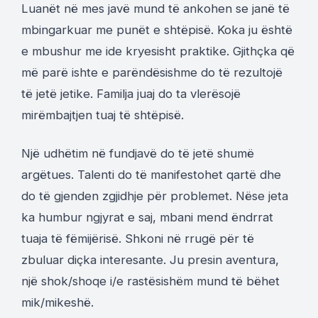
Luanët në mes javë mund të ankohen se janë të
mbingarkuar me punët e shtëpisë. Koka ju është
e mbushur me ide kryesisht praktike. Gjithçka që
më parë ishte e parëndësishme do të rezultojë
të jetë jetike. Familja juaj do ta vlerësojë
mirëmbajtjen tuaj të shtëpisë.
Një udhëtim në fundjavë do të jetë shumë
argëtues. Talenti do të manifestohet qartë dhe
do të gjenden zgjidhje për problemet. Nëse jeta
ka humbur ngjyrat e saj, mbani mend ëndrrat
tuaja të fëmijërisë. Shkoni në rrugë për të
zbuluar diçka interesante. Ju presin aventura,
një shok/shoqe i/e rastësishëm mund të bëhet
mik/mikeshë.