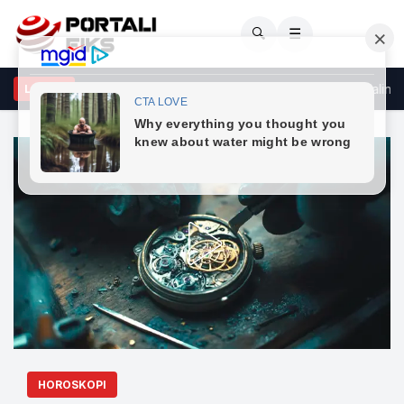
🔍
☰
joftimi - Rrobat dhe aksesorët nga 'Djalli vishet me Prada 2' dalin n
LAJME
HOROSKOPI