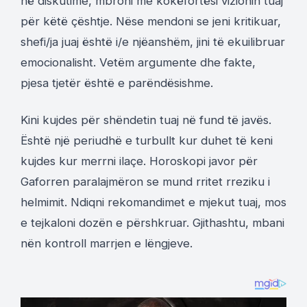
në diskutime, mbroni me kokëfortësi vizionin tuaj
për këtë çështje. Nëse mendoni se jeni kritikuar,
shefi/ja juaj është i/e njëanshëm, jini të ekuilibruar
emocionalisht. Vetëm argumente dhe fakte,
pjesa tjetër është e parëndësishme.
Kini kujdes për shëndetin tuaj në fund të javës.
Është një periudhë e turbullt kur duhet të keni
kujdes kur merrni ilaçe. Horoskopi javor për
Gaforren paralajmëron se mund rritet rreziku i
helmimit. Ndiqni rekomandimet e mjekut tuaj, mos
e tejkaloni dozën e përshkruar. Gjithashtu, mbani
nën kontroll marrjen e lëngjeve.