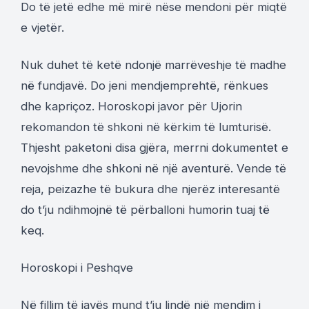
Do të jetë edhe më mirë nëse mendoni për miqtë
e vjetër.
Nuk duhet të ketë ndonjë marrëveshje të madhe
në fundjavë. Do jeni mendjemprehtë, rënkues
dhe kapriçoz. Horoskopi javor për Ujorin
rekomandon të shkoni në kërkim të lumturisë.
Thjesht paketoni disa gjëra, merrni dokumentet e
nevojshme dhe shkoni në një aventurë. Vende të
reja, peizazhe të bukura dhe njerëz interesantë
do t’ju ndihmojnë të përballoni humorin tuaj të
keq.
Horoskopi i Peshqve
Në fillim të javës mund t’ju lindë një mendim i