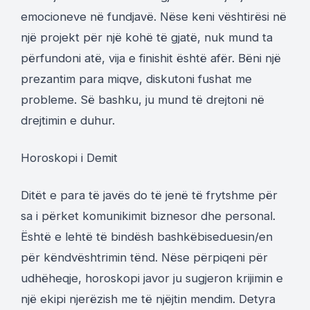
emocioneve në fundjavë. Nëse keni vështirësi në
një projekt për një kohë të gjatë, nuk mund ta
përfundoni atë, vija e finishit është afër. Bëni një
prezantim para miqve, diskutoni fushat me
probleme. Së bashku, ju mund të drejtoni në
drejtimin e duhur.
Horoskopi i Demit
Ditët e para të javës do të jenë të frytshme për
sa i përket komunikimit biznesor dhe personal.
Është e lehtë të bindësh bashkëbiseduesin/en
për këndvështrimin tënd. Nëse përpiqeni për
udhëheqje, horoskopi javor ju sugjeron krijimin e
një ekipi njerëzish me të njëjtin mendim. Detyra