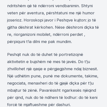
ndritshëm që të ndërroni vendbanimin. Shtyni
veten për aventura, përshtatuni me një humor
joserioz. Horoskopi javor i Peshqve kujton: jo të
gjitha dëshirat kërkohen. Nëse dëshironi diçka të
re, riorganizoni mobilet, ndërroni perdet ,
përpiquni t’ia dilni me pak mundim.
Peshqit nuk do të duhet të portretizojnë
aktivitetin e bujshëm në mes të javës. Do t’ju
zhvillohet një qasje e përgjegjshme ndaj biznesit.
Një udhëtim pune, punë me dokumente, takime,
negociata, menaxheri do të gjejë diçka për t’ju
mbajtur të zënë. Pavarësisht ngarkesës njëqind
për qind, nuk do të ndiheni të lodhur: do të keni
forcë të mjaftueshme për dashuri.