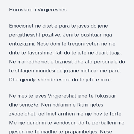
Horoskopi i Virgjëreshës
Emocionet në ditët e para të javës do jenë
përgjithësisht pozitive. Jeni të pushtuar nga
entuziazmi. Nëse doni të tregoni veten në një
dritë të favorshme, fati do të jetë në duart tuaja.
Në marrëdhëniet e biznesit dhe ato personale do
të shfaqen mundësi që ju janë mohuar më parë.
Dhe gjendja shëndetësore do të jetë e mirë.
Në mes të javës Virgjëreshat janë të fokusuar
dhe serioz/e. Nën ndikimin e Ritmi i jetës
zvogëlohet, qëllimet arrihen me një hov të fortë.
Me një qëndrim të vendosur, do të përballeni me
pjesën më të madhe të prapambetjes. Nëse