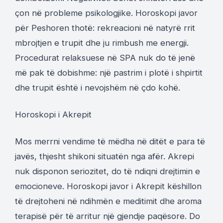
çon në probleme psikologjike. Horoskopi javor
për Peshoren thotë: rekreacioni në natyrë rrit
mbrojtjen e trupit dhe ju rimbush me energji.
Procedurat relaksuese në SPA nuk do të jenë
më pak të dobishme: një pastrim i plotë i shpirtit
dhe trupit është i nevojshëm në çdo kohë.
Horoskopi i Akrepit
Mos merrni vendime të mëdha në ditët e para të
javës, thjesht shikoni situatën nga afër. Akrepi
nuk disponon seriozitet, do të ndiqni drejtimin e
emocioneve. Horoskopi javor i Akrepit këshillon
të drejtoheni në ndihmën e meditimit dhe aroma
terapisë për të arritur një gjendje paqësore. Do