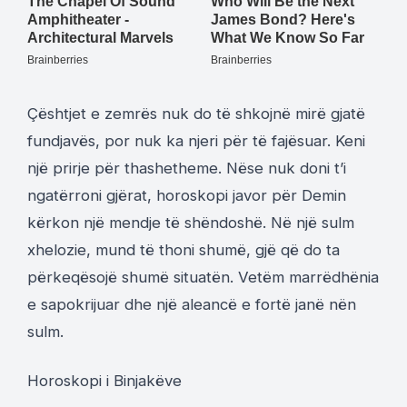
Çështjet e zemrës nuk do të shkojnë mirë gjatë
fundjavës, por nuk ka njeri për të fajësuar. Keni
një prirje për thashetheme. Nëse nuk doni t’i
ngatërroni gjërat, horoskopi javor për Demin
kërkon një mendje të shëndoshë. Në një sulm
xhelozie, mund të thoni shumë, gjë që do ta
përkeqësojë shumë situatën. Vetëm marrëdhënia
e sapokrijuar dhe një aleancë e fortë janë nën
sulm.
Horoskopi i Binjakëve