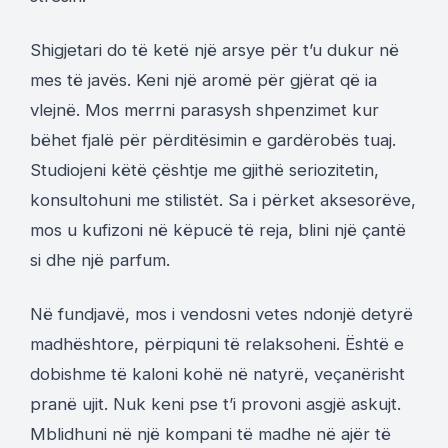
Shigjetari do të ketë një arsye për t’u dukur në
mes të javës. Keni një aromë për gjërat që ia
vlejnë. Mos merrni parasysh shpenzimet kur
bëhet fjalë për përditësimin e gardërobës tuaj.
Studiojeni këtë çështje me gjithë seriozitetin,
konsultohuni me stilistët. Sa i përket aksesorëve,
mos u kufizoni në këpucë të reja, blini një çantë
si dhe një parfum.
Në fundjavë, mos i vendosni vetes ndonjë detyrë
madhështore, përpiquni të relaksoheni. Është e
dobishme të kaloni kohë në natyrë, veçanërisht
pranë ujit. Nuk keni pse t’i provoni asgjë askujt.
Mblidhuni në një kompani të madhe në ajër të