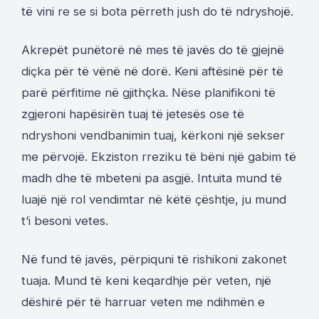
të vini re se si bota përreth jush do të ndryshojë.
Akrepët punëtorë në mes të javës do të gjejnë
diçka për të vënë në dorë. Keni aftësinë për të
parë përfitime në gjithçka. Nëse planifikoni të
zgjeroni hapësirën tuaj të jetesës ose të
ndryshoni vendbanimin tuaj, kërkoni një sekser
me përvojë. Ekziston rreziku të bëni një gabim të
madh dhe të mbeteni pa asgjë. Intuita mund të
luajë një rol vendimtar në këtë çështje, ju mund
t’i besoni vetes.
Në fund të javës, përpiquni të rishikoni zakonet
tuaja. Mund të keni keqardhje për veten, një
dëshirë për të harruar veten me ndihmën e