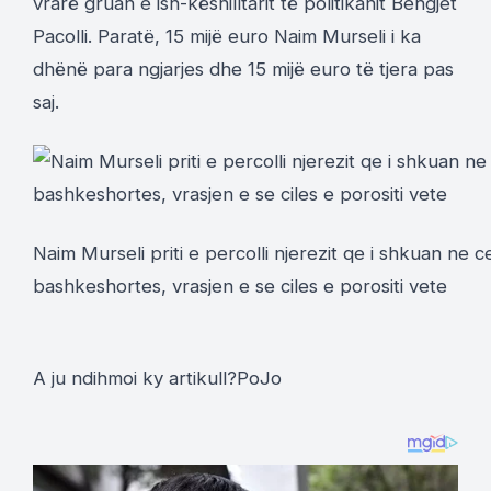
vrarë gruan e ish-këshilltarit të politikanit Behgjet
Pacolli. Paratë, 15 mijë euro Naim Murseli i ka
dhënë para ngjarjes dhe 15 mijë euro të tjera pas
saj.
Naim Murseli priti e percolli njerezit qe i shkuan ne
bashkeshortes, vrasjen e se ciles e porositi vete
A ju ndihmoi ky artikull?
Po
Jo