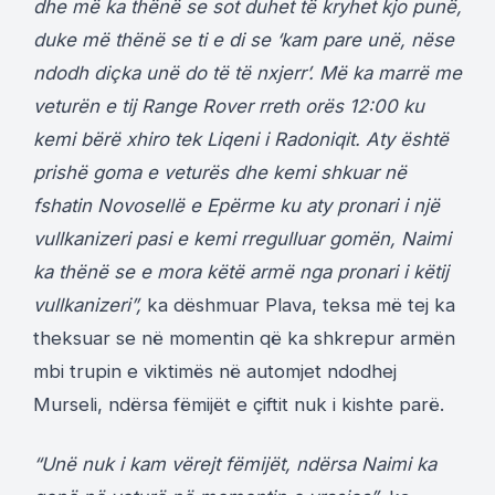
dhe më ka thënë se sot duhet të kryhet kjo punë,
duke më thënë se ti e di se ‘kam pare unë, nëse
ndodh diçka unë do të të nxjerr’. Më ka marrë me
veturën e tij Range Rover rreth orës 12:00 ku
kemi bërë xhiro tek Liqeni i Radoniqit. Aty është
prishë goma e veturës dhe kemi shkuar në
fshatin Novosellë e Epërme ku aty pronari i një
vullkanizeri pasi e kemi rregulluar gomën, Naimi
ka thënë se e mora këtë armë nga pronari i këtij
vullkanizeri”,
ka dëshmuar Plava, teksa më tej ka
theksuar se në momentin që ka shkrepur armën
mbi trupin e viktimës në automjet ndodhej
Murseli, ndërsa fëmijët e çiftit nuk i kishte parë.
“Unë nuk i kam vërejt fëmijët, ndërsa Naimi ka