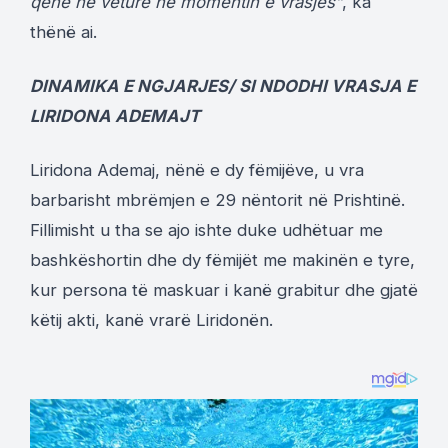
qenë në veturë në momentin e vrasjes”
, ka
thënë ai.
DINAMIKA E NGJARJES/ SI NDODHI VRASJA E
LIRIDONA ADEMAJT
Liridona Ademaj, nënë e dy fëmijëve, u vra
barbarisht mbrëmjen e 29 nëntorit në Prishtinë.
Fillimisht u tha se ajo ishte duke udhëtuar me
bashkëshortin dhe dy fëmijët me makinën e tyre,
kur persona të maskuar i kanë grabitur dhe gjatë
këtij akti, kanë vrarë Liridonën.