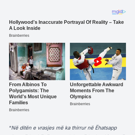
“
Në ditën e vrasjes më ka thirrur në Ëhatsapp