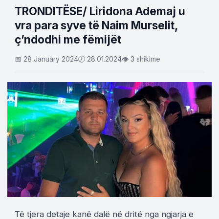
TRONDITËSE/ Liridona Ademaj u
vra para syve të Naim Murselit,
ç’ndodhi me fëmijët
📅 28 January 2024
🕐 28.01.2024
👁 3 shikime
Të tjera detaje kanë dalë në dritë nga ngjarja e