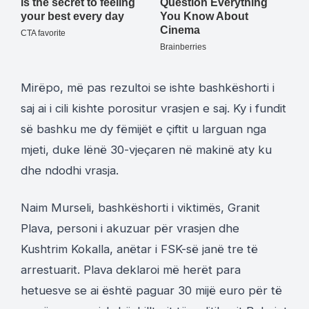
Mirëpo, më pas rezultoi se ishte bashkëshorti i
saj ai i cili kishte porositur vrasjen e saj. Ky i fundit
së bashku me dy fëmijët e çiftit u larguan nga
mjeti, duke lënë 30-vjeçaren në makinë aty ku
dhe ndodhi vrasja.
Naim Murseli, bashkëshorti i viktimës, Granit
Plava, personi i akuzuar për vrasjen dhe
Kushtrim Kokalla, anëtar i FSK-së janë tre të
arrestuarit. Plava deklaroi më herët para
hetuesve se ai është paguar 30 mijë euro për të