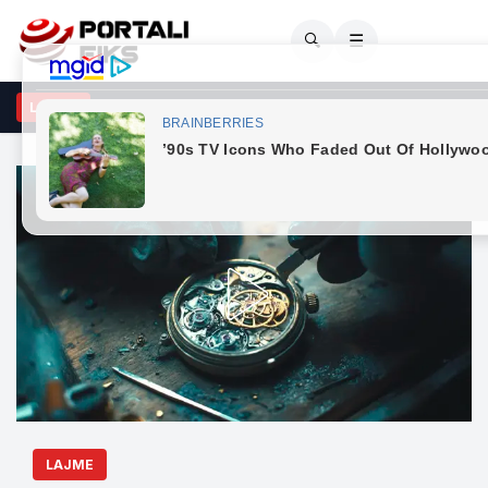
🔍
☰
asja në Korçë/ Autori dhe viktima u përfshinë në sherr, 20-vjeçarit i 
LAJME
LAJME