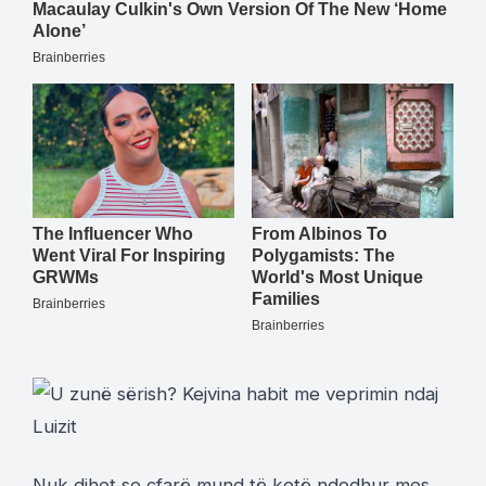
Nuk dihet se çfarë mund të ketë ndodhur mes