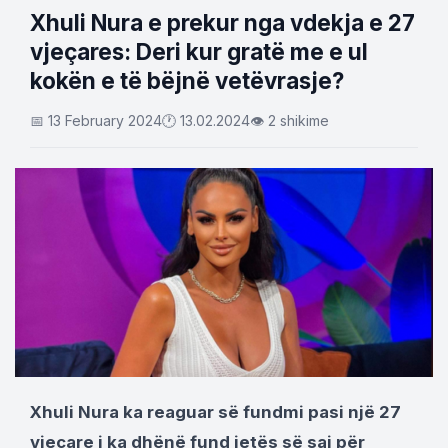
Xhuli Nura e prekur nga vdekja e 27
vjeçares: Deri kur gratë me e ul
kokën e të bëjnë vetëvrasje?
📅 13 February 2024
🕐 13.02.2024
👁 2 shikime
Xhuli Nura ka reaguar së fundmi pasi një 27
vjeçare i ka dhënë fund jetës së saj për