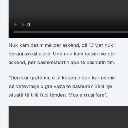
Nuk kam besim më për askënd, që 13 vjet nuk i
dërgoj askujt asgjë. Unë nuk kam besim më për
askënd, për bashkëshortin apo të dashurin tim.
“Deri kur gratë më e ul kokën e deri kur ne me
bë vetëvrasje o gra vajza të dashura? Bëni një
situatë të tillë fuqi tënden. Mos e rruaj fare”.