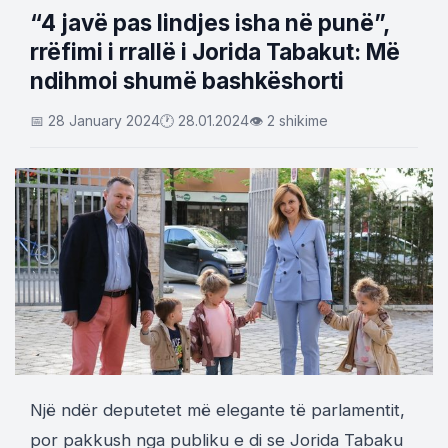
“4 javë pas lindjes isha në punë”,
rrëfimi i rrallë i Jorida Tabakut: Më
ndihmoi shumë bashkëshorti
📅 28 January 2024
🕐 28.01.2024
👁 2 shikime
Një ndër deputetet më elegante të parlamentit,
por pakkush nga publiku e di se Jorida Tabaku