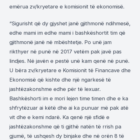
emërua zv/kryetare e komisionit të ekonomisë.
“Sigurisht që dy gjyshet janë gjithmonë ndihmesë,
edhe mami im edhe mami i bashkëshortit tim që
gjithmonë janë në mbështetje. Po unë jam
rikthyer në punë në 2017 vetëm pak javë pas
lindjes. Në javën e pestë unë kam qenë në punë.
U bëra zv/kryetare e Komisionit të Financave dhe
Ekonomisë që kishte dhe një ngarkesë të
jashtëzakonshme edhe për të lexuar.
Bashkëshorti im e mori lejen time timen dhe e ka
shfrytëzuar ai këtë dhe ai ka punuar më pak atë
vit dhe e kemi ndarë. Ka qenë një sfidë e
jashtëzakonshme që ti gjithë natën të rrish pa
gjumë, të ushqesh dy binjake dhe në orën 8 të