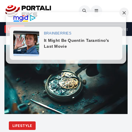
🔍
☰
e Shqipërisë i reagon Zelenskyt për deklaratat kundër pavarësisë
LAJME
LIFESTYLE