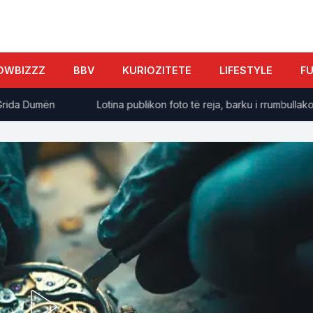
OWBIZZZ
BBV
KURIOZITETE
LIFESTYLE
F
a Dumën
Lotina publikon foto të reja, barku i rrumbullakosur