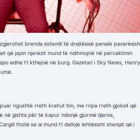
zgjerohet brenda sistemit të drejtësisë penale pavarësish
jet që japin njerëzit mund të ndihmojnë në përcaktimin
, apo edhe t’i kthejnë në burg. Gazetari i Sky News, Henry
humë.
mpuar ngushtë rreth krahut tim, me rripa rreth gjoksit që
 në gishta për të kapur ndonjë gjurmë djerse,
argill thotë se ai mund t’i dallojë lehtësisht shenjat që i