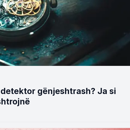
 detektor gënjeshtrash? Ja si
shtrojnë