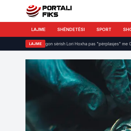
LAJME
SHËNDETËSI
SPORT
SH
kuptojnë që..."/ Reagon sërish Lori Hoxha pas "përplasjes" me Grid
LAJME