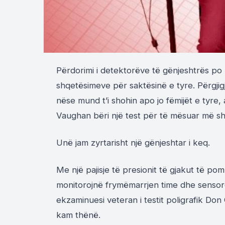
Përdorimi i detektorëve të gënjeshtrës po 
shqetësimeve për saktësinë e tyre. Përgjig
nëse mund t’i shohin apo jo fëmijët e tyre
Vaughan bëri një test për të mësuar më s
Unë jam zyrtarisht një gënjeshtar i keq.
Me një pajisje të presionit të gjakut të po
monitorojnë frymëmarrjen time dhe sensorë
ekzaminuesi veteran i testit poligrafik Don C
kam thënë.