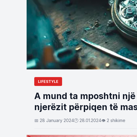
LIFESTYLE
​A mund ta mposhtni një
njerëzit përpiqen të ma
📅 28 January 2024
🕐 28.01.2024
👁 2 shikime