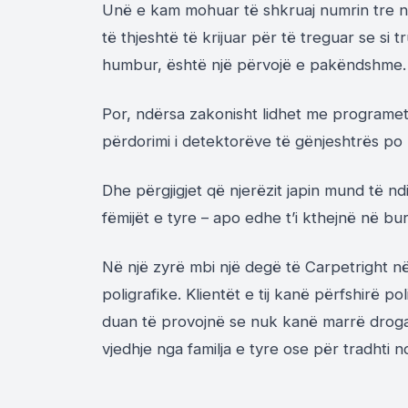
Unë e kam mohuar të shkruaj numrin tre në
të thjeshtë të krijuar për të treguar se si 
humbur, është një përvojë e pakëndshme.
Por, ndërsa zakonisht lidhet me programet 
përdorimi i detektorëve të gënjeshtrës po 
Dhe përgjigjet që njerëzit japin mund të n
fëmijët e tyre – apo edhe t’i kthejnë në bur
Në një zyrë mbi një degë të Carpetright n
poligrafike. Klientët e tij kanë përfshirë p
duan të provojnë se nuk kanë marrë droga
vjedhje nga familja e tyre ose për tradhti n