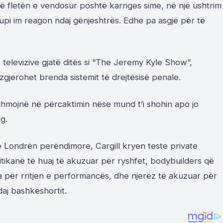
 fletën e vendosur poshtë karriges sime, në një ushtrim
trupi im reagon ndaj gënjeshtrës. Edhe pa asgjë për të
televizive gjatë ditës si “The Jeremy Kyle Show”,
zgjerohet brenda sistemit të drejtësisë penale.
dihmojnë në përcaktimin nëse mund t’i shohin apo jo
g.
ë Londrën perëndimore, Cargill kryen teste private
olitikanë të huaj të akuzuar për ryshfet, bodybuilders që
 për rritjen e performancës, dhe njerëz të akuzuar për
daj bashkëshortit.