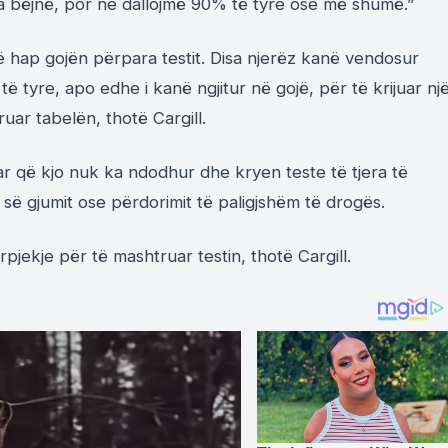
ta bëjnë, por ne dallojmë 90% të tyre ose më shumë.”
ë hap gojën përpara testit. Disa njerëz kanë vendosur
 tyre, apo edhe i kanë ngjitur në gojë, për të krijuar nj
uar tabelën, thotë Cargill.
uar që kjo nuk ka ndodhur dhe kryen teste të tjera të
 së gjumit ose përdorimit të paligjshëm të drogës.
jekje për të mashtruar testin, thotë Cargill.