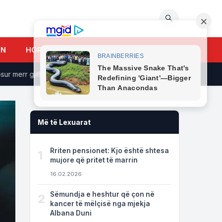
🔍
UN
HOROSKOPI
 merr gjithë vëmendjen
Grabitet shtëpia e Angela Martinit, h
Më të Lexuarat
Rriten pensionet: Kjo është shtesa
1
mujore që pritet të marrin
16.02.2026
Sëmundja e heshtur që çon në
2
kancer të mëlçisë nga mjekja
Albana Duni