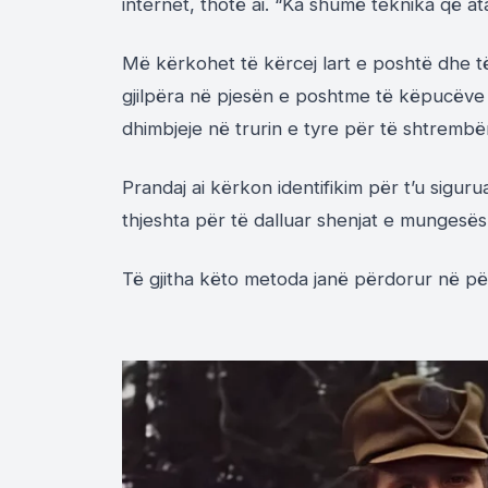
internet, thotë ai. “Ka shumë teknika që a
Më kërkohet të kërcej lart e poshtë dhe t
gjilpëra në pjesën e poshtme të këpucëve të
dhimbjeje në trurin e tyre për të shtrembër
Prandaj ai kërkon identifikim për t’u sigur
thjeshta për të dalluar shenjat e mungesës
Të gjitha këto metoda janë përdorur në përp