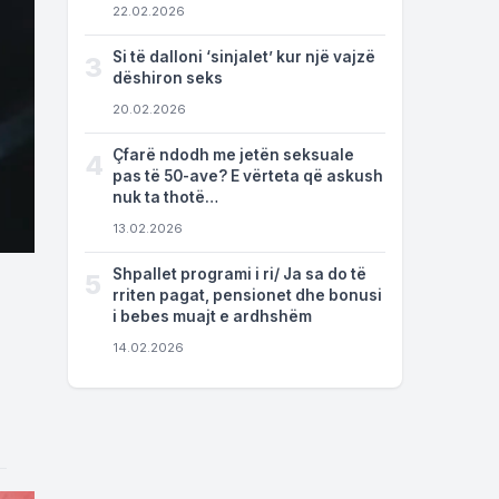
22.02.2026
Si të dalloni ‘sinjalet’ kur një vajzë
3
dëshiron seks
20.02.2026
Çfarë ndodh me jetën seksuale
4
pas të 50-ave? E vërteta që askush
nuk ta thotë…
13.02.2026
Shpallet programi i ri/ Ja sa do të
5
rriten pagat, pensionet dhe bonusi
i bebes muajt e ardhshëm
14.02.2026