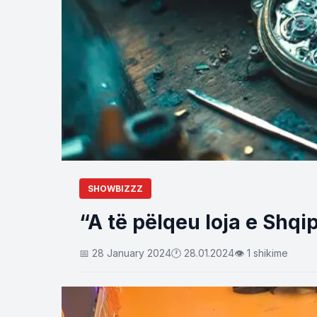
SHOWBIZZZ
“A të pëlqeu loja e Shqi
📅 28 January 2024
🕐 28.01.2024
👁 1 shikime