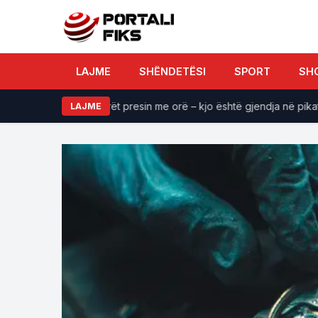
LAJME
SHËNDETËSI
SPORT
SH
ja
Qytetarët presin me orë – kjo është gjendja në pikat kufit
LAJME