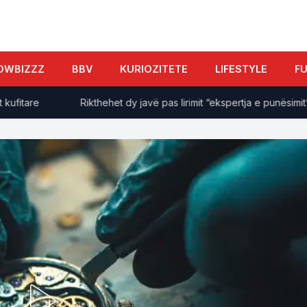
OWBIZZZ
BBV
KURIOZITETE
LIFESTYLE
F
are
Rikthehet dy javë pas lirimit “ekspertja e punësimit”, K