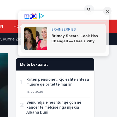
🔍
UN
HOROSKOPI
umrie Zika nuk u “shqitet” exchange-ve, vjedh 5 mijë euro në…
Më të Lexuarat
Rriten pensionet: Kjo është shtesa
1
mujore që pritet të marrin
16.02.2026
Sëmundja e heshtur që çon në
2
kancer të mëlçisë nga mjekja
Albana Duni