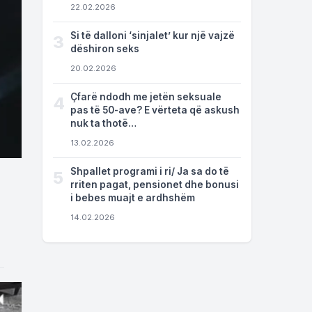
22.02.2026
Si të dalloni ‘sinjalet’ kur një vajzë
3
dëshiron seks
20.02.2026
Çfarë ndodh me jetën seksuale
4
pas të 50-ave? E vërteta që askush
nuk ta thotë…
13.02.2026
Shpallet programi i ri/ Ja sa do të
5
rriten pagat, pensionet dhe bonusi
i bebes muajt e ardhshëm
14.02.2026