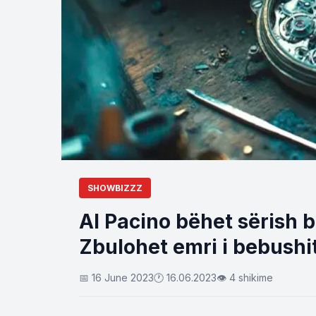
SHOWBIZZZ
Al Pacino bëhet sërish 
Zbulohet emri i bebushi
📅 16 June 2023
🕐 16.06.2023
👁 4 shikime