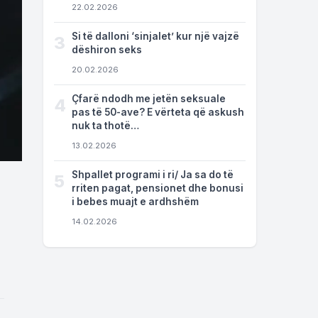
22.02.2026
Si të dalloni ‘sinjalet’ kur një vajzë
3
dëshiron seks
20.02.2026
Çfarë ndodh me jetën seksuale
4
pas të 50-ave? E vërteta që askush
nuk ta thotë…
13.02.2026
Shpallet programi i ri/ Ja sa do të
5
rriten pagat, pensionet dhe bonusi
i bebes muajt e ardhshëm
14.02.2026