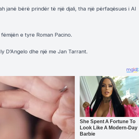
h janë bërë prindër të një djali, tha një përfaqësues i Al
n fëmijën e tyre Roman Pacino.
erly D’Angelo dhe një me Jan Tarrant.