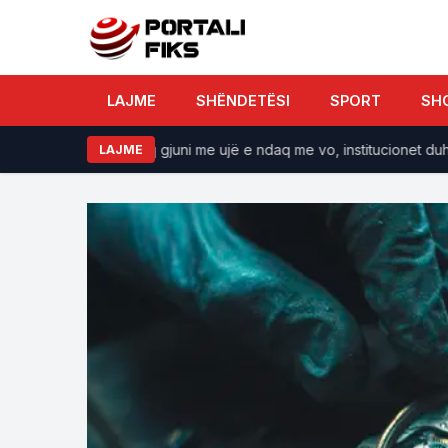
LAJME
SHËNDETËSI
SPORT
SH
nuk ekziston, ndaq gjuni me ujë e ndaq me vo, institucionet duhet 
LAJME