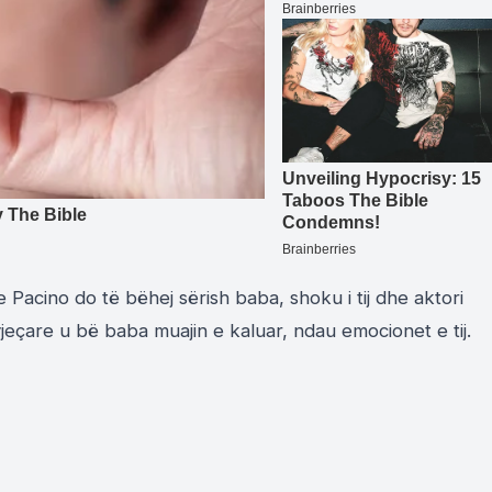
 se Pacino do të bëhej sërish baba, shoku i tij dhe aktori
vjeçare u bë baba muajin e kaluar, ndau emocionet e tij.