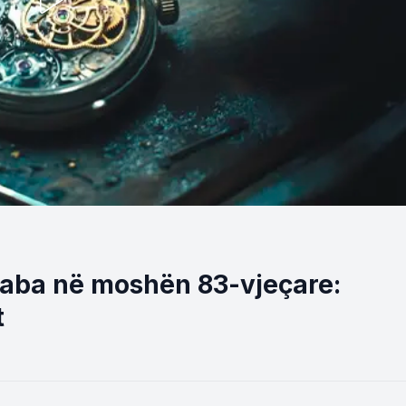
baba në moshën 83-vjeçare:
t