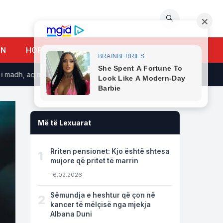
🔍
UN
HOROSKOPI
madh, aq më tepër nga një ish-pjesëtare e UÇK-së
Ja kujt i t
Më të Lexuarat
Rriten pensionet: Kjo është shtesa
1
mujore që pritet të marrin
16.02.2026
Sëmundja e heshtur që çon në
2
kancer të mëlçisë nga mjekja
Albana Duni