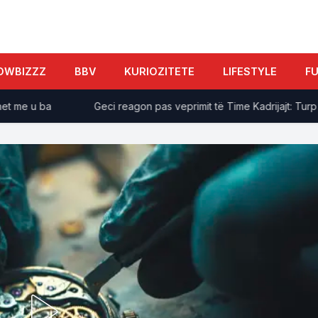
OWBIZZZ
BBV
KURIOZITETE
LIFESTYLE
F
me u ba
Geci reagon pas veprimit të Time Kadrijajt: Turp i 