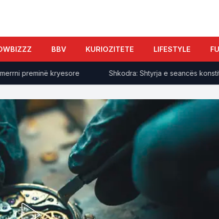
OWBIZZZ
BBV
KURIOZITETE
LIFESTYLE
F
rni preminë kryesore
Shkodra: Shtyrja e seancës konstituiv