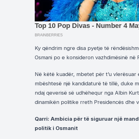
Ky qëndrim ngre disa pyetje të rëndësishme
Osmani po e konsideron vazhdimësinë në Pre
Në këtë kuadër, mbetet për t’u vlerësuar e
mbështesë një kandidaturë të tillë, duke m
ndaj qeverisë së udhëhequr nga Albin Kurti
dinamikën politike rreth Presidencës dh
Qarri: Ambicia për të siguruar një mand
politik i Osmanit