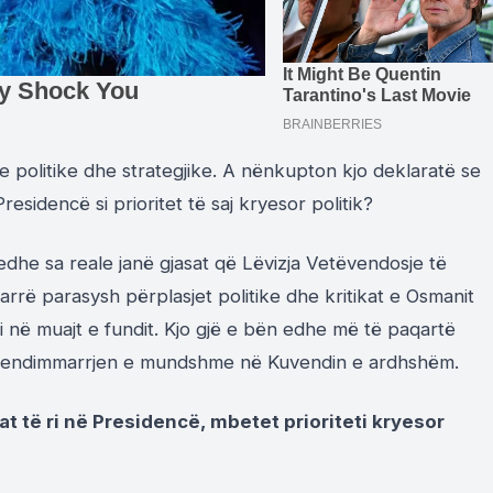
 politike dhe strategjike. A nënkupton kjo deklaratë se
sidencë si prioritet të saj kryesor politik?
dhe sa reale janë gjasat që Lëvizja Vetëvendosje të
arrë parasysh përplasjet politike dhe kritikat e Osmanit
 në muajt e fundit. Kjo gjë e bën edhe më të paqartë
e vendimmarrjen e mundshme në Kuvendin e ardhshëm.
at të ri në Presidencë, mbetet prioriteti kryesor