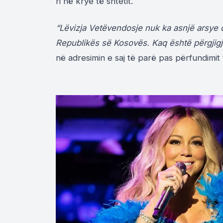
ri në krye të shtetit.
“Lëvizja Vetëvendosje nuk ka asnjë arsye q
Republikës së Kosovës. Kaq është përgjigj
në adresimin e saj të parë pas përfundimit 