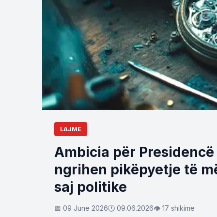
LAJME
Ambicia për Presidencë 
ngrihen pikëpyetje të m
saj politike
📅 09 June 2026
🕐 09.06.2026
👁 17 shikime