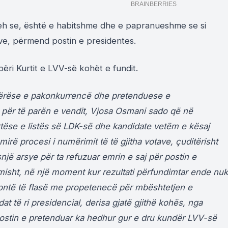
reh se, është e habitshme dhe e papranueshme se si
ve, përmend postin e presidentes.
ëri Kurtit e LVV-së kohët e fundit.
bërëse e pakonkurrencë dhe pretenduese e
ër të parën e vendit, Vjosa Osmani sado që në
artëse e listës së LDK-së dhe kandidate vetëm e kësaj
irë procesi i numërimit të të gjitha votave, çuditërisht
një arsye për ta refuzuar emrin e saj për postin e
misht, në një moment kur rezultati përfundimtar ende nuk
akontë të flasë me propetenecë për mbështetjen e
at të ri presidencial, derisa gjatë gjithë kohës, nga
ostin e pretenduar ka hedhur gur e dru kundër LVV-së