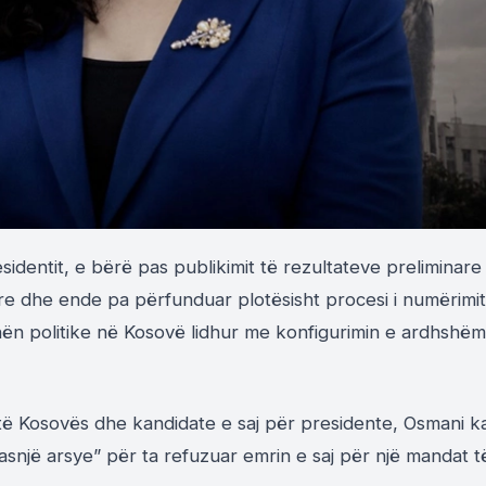
identit, e bërë pas publikimit të rezultateve preliminare
e dhe ende pa përfunduar plotësisht procesi i numërimit
nën politike në Kosovë lidhur me konfigurimin e ardhshëm
 të Kosovës dhe kandidate e saj për presidente, Osmani k
snjë arsye” për ta refuzuar emrin e saj për një mandat t