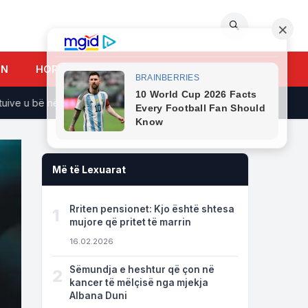
🔍
UN
HOROSKOPI
e u bë në bashkëpunim me LDK-në
Haradinaj ironizon Kurtin:
Më të Lexuarat
Rriten pensionet: Kjo është shtesa
1
mujore që pritet të marrin
16.02.2026
Sëmundja e heshtur që çon në
2
kancer të mëlçisë nga mjekja
Albana Duni