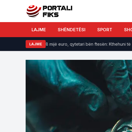
LAJME
SHËNDETËSI
SPORT
SH
ri, argjend e afro 8 mijë euro, qytetari bën ftesën: Kthehuni të mer
LAJME