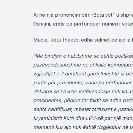
Ai në një prononcim për “Bota sot” u shp
Osmani, ende pa përfunduar numëri i vota
Madje, këtu theksoi edhe sulmet që ajo ia b
“Me bindjen e habitshme se është politik
pazëvendësueshme në shkallë kombëtare p
zgjedhjet e 7 qershorit garoi thjeshtë si b
partie për presidente, ende pa përfunduar m
deklaroi se Lëvizja Vetëvendosje nuk ka as
presidentes, përkundër faktit se edhe pari
është certifikuar, mbetet tërësisht e paz
kryeministrit Kurti dhe LVV-së për një mand
momenti kur ajo nuk është rizgjedhur në p