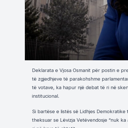
Deklarata e Vjosa Osmanit për postin e pres
të zgjedhjeve të parakohshme parlamentar
të votave, ka hapur një debat të ri në ske
institucional.
Si bartëse e listës së Lidhjes Demokratike
theksuar se Lëvizja Vetëvendosje “nuk ka a