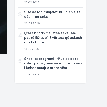
22.02.2026
Si të dalloni ‘sinjalet’ kur një vajzë
3
dëshiron seks
20.02.2026
Çfarë ndodh me jetën seksuale
4
pas të 50-ave? E vërteta që askush
nuk ta thotë…
13.02.2026
Shpallet programi i ri/ Ja sa do të
5
rriten pagat, pensionet dhe bonusi
i bebes muajt e ardhshëm
14.02.2026