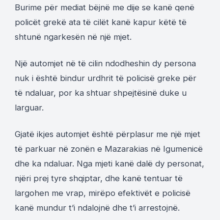
Burime për mediat bëjnë me dije se kanë qenë
policët grekë ata të cilët kanë kapur këtë të
shtunë ngarkesën në një mjet.
Një automjet në të cilin ndodheshin dy persona
nuk i është bindur urdhrit të policisë greke për
të ndaluar, por ka shtuar shpejtësinë duke u
larguar.
Gjatë ikjes automjet është përplasur me një mjet
të parkuar në zonën e Mazarakias në Igumenicë
dhe ka ndaluar. Nga mjeti kanë dalë dy personat,
njëri prej tyre shqiptar, dhe kanë tentuar të
largohen me vrap, mirëpo efektivët e policisë
kanë mundur t’i ndalojnë dhe t’i arrestojnë.