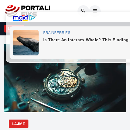
🔍
☰
 burrë gjendet pa shenja jete në Pejë, trupi dërgohet për obduksio
LAJME
LAJME