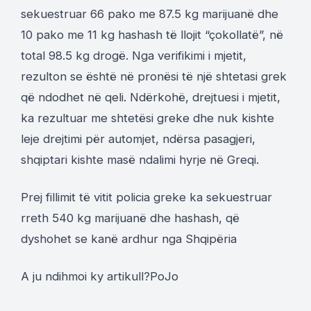
sekuestruar 66 pako me 87.5 kg marijuanë dhe
10 pako me 11 kg hashash të llojit “çokollatë”, në
total 98.5 kg drogë. Nga verifikimi i mjetit,
rezulton se është në pronësi të një shtetasi grek
që ndodhet në qeli. Ndërkohë, drejtuesi i mjetit,
ka rezultuar me shtetësi greke dhe nuk kishte
leje drejtimi për automjet, ndërsa pasagjeri,
shqiptari kishte masë ndalimi hyrje në Greqi.
Prej fillimit të vitit policia greke ka sekuestruar
rreth 540 kg marijuanë dhe hashash, që
dyshohet se kanë ardhur nga Shqipëria
A ju ndihmoi ky artikull?
Po
Jo