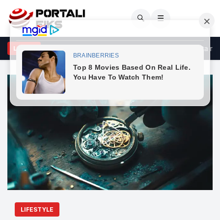
🔍
☰
rçeli godet opozitën: Po bllokon shtetin me shpresën se do ta rrëz
LAJME
LIFESTYLE