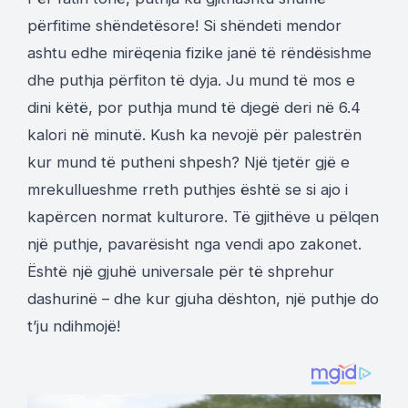
përfitime shëndetësore! Si shëndeti mendor
ashtu edhe mirëqenia fizike janë të rëndësishme
dhe puthja përfiton të dyja. Ju mund të mos e
dini këtë, por puthja mund të djegë deri në 6.4
kalori në minutë. Kush ka nevojë për palestrën
kur mund të putheni shpesh? Një tjetër gjë e
mrekullueshme rreth puthjes është se si ajo i
kapërcen normat kulturore. Të gjithëve u pëlqen
një puthje, pavarësisht nga vendi apo zakonet.
Është një gjuhë universale për të shprehur
dashurinë – dhe kur gjuha dështon, një puthje do
t’ju ndihmojë!