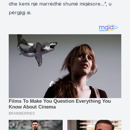
dhe kemi një marrëdhë shumë miqësore…”, u
përgjigj ai.