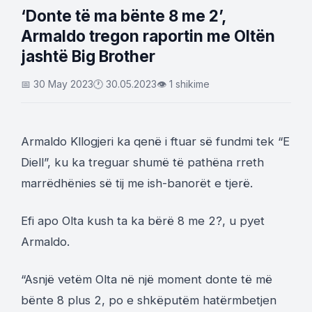
‘Donte të ma bënte 8 me 2’,
Armaldo tregon raportin me Oltën
jashtë Big Brother
📅 30 May 2023
🕐 30.05.2023
👁 1 shikime
Armaldo Kllogjeri ka qenë i ftuar së fundmi tek “E
Diell”, ku ka treguar shumë të pathëna rreth
marrëdhënies së tij me ish-banorët e tjerë.
Efi apo Olta kush ta ka bërë 8 me 2?, u pyet
Armaldo.
“Asnjë vetëm Olta në një moment donte të më
bënte 8 plus 2, po e shkëputëm hatërmbetjen