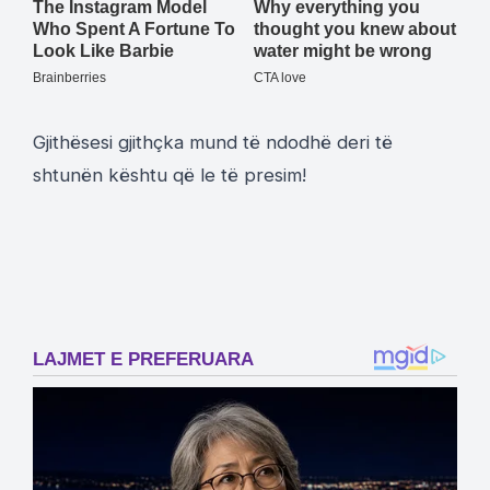
Gjithësesi gjithçka mund të ndodhë deri të
shtunën kështu që le të presim!