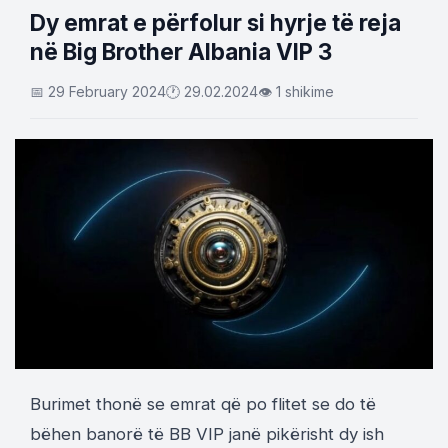
Dy emrat e përfolur si hyrje të reja
në Big Brother Albania VIP 3
📅 29 February 2024
🕐 29.02.2024
👁 1 shikime
Burimet thonë se emrat që po flitet se do të
bëhen banorë të BB VIP janë pikërisht dy ish