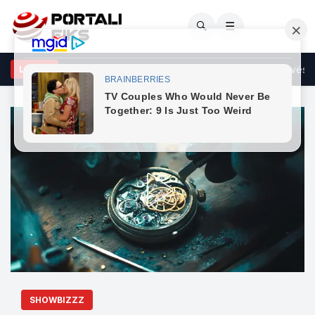
🔍
☰
hati: Zelensky mund të kishte qenë më mirënjohës ndaj Kosovës për
LAJME
SHOWBIZZZ